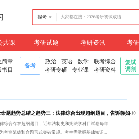
习
报考
公共课
考研试题
考研资讯
考
生简章
政治
英语
数学
联考综合
复试
备考
调剂
考书目
考研专硕
专业课
考研资料
硕士命题趋势总结之趋势三：法律综合出现超纲题目，告诉你如
2025-07-10
士法律综合存在超纲题目，近年法制史和宪法学科目试卷每年
特点为考查范畴和命题形式突破常规。考生需掌握基础知识...