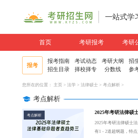
一站式学
首页
考研报考
考研
报考指南
考试动态
考研大纲
招
报考
招生目录
择校择专
分数线
参
您所在的位置：
主页
>
法学
>
法律硕士
>
考点解析
>
考点解析
2025年考研法律
考点解析
2025年考研法律硕
有1 - 2道超纲题，