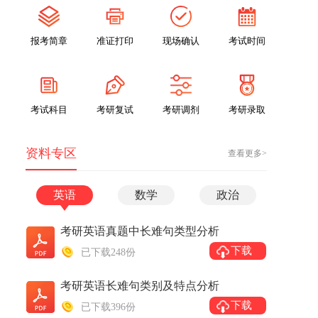
报考简章
准证打印
现场确认
考试时间
考试科目
考研复试
考研调剂
考研录取
资料专区
查看更多>
英语
数学
政治
考研英语真题中长难句类型分析
下载
已下载248份
考研英语长难句类别及特点分析
下载
已下载396份