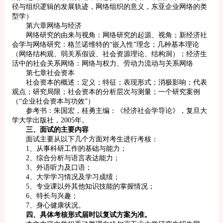
径与组织逻辑的发展轨迹，网络组织的意义，东亚企业网络的类
型学）
第六章网络与经济
网络研究的由来与视角：网络研究的起源、视角；新经济社
会学与网络研究：格兰诺维特的“嵌入性”理念；几种基本理论
（网络结构观、弱关系假设、社会资源理论、结构洞）；经济生
活中的社会关系网络：网络与权力、劳动力流动与关系网络
第七章社会资本
社会资本的概述：定义；特征；表现形式；消极影响；代表
观点；研究局限；社会资本的分析层次与测量；一个研究案例
（“企业社会资本与功效”）
参考书：朱国宏，桂勇主编：《经济社会学导论》，复旦大
学大学出版社，2005年。
三、面试的主要内容
面试主要从以下几个方面对考生进行考核：
1、从事科研工作的基础与能力；
2、综合分析与语言表达能力；
3、外语听力及口语；
4、大学学习情况及学习成绩；
5、专业课以外其他知识技能的掌握情况；
6、特长与兴趣；
7、身心健康状况。
四、具体考核形式届时以复试方案为准。