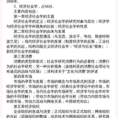
2006年。
3、经济社会学，占66分。
主要内容包括：
第一章经济社会学的主题
经济社会学的定义；经济社会学的研究对象与层次；经济学
与经济社会学学科视角的比较；经济社会学科性质
第二章经济社会学的由来与发展
经济社会学的思想渊流（马克思、涂尔干、韦伯、熊彼特和
波兰尼）；现代经济社会学的发展（制度经济学的反叛，工业社
会学的兴起，结构功能主义经济社会学：“经济与社会”视角）；
新经济社会学的崛起
第三章消费
消费的类型和形式；社会学研究消费行为的必要性；消费行
为的社会学研究；另一种分析视角（波德利亚的消费社会理论与
布迪厄的品味与区隔）；泽利泽关于“文化与消费”的评述
第四章市场
市场的孕育与发展；市场的概念与市场形式的演进；市场的
经济学研究；市场的社会学研究（经典社会学理论中的市场，市
场社会学的复兴，当代社会学的市场研究，经济学与社会学对市
场的不同理解）；劳动力市场的社会学分析（劳动力内部市场与
外部市场，劳动力流动与网络关系：中西研究对比）
第五章经济组织
企业组织的形成与演变；正式组织与非正式组织；网络组织
的兴起（层级组织的弊端，信息技术与网络组织的关系，研究路