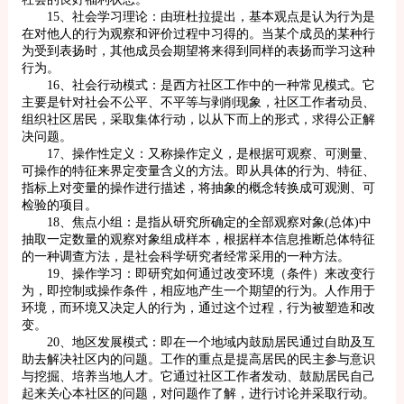
15、社会学习理论：由班杜拉提出，基本观点是认为行为是
在对他人的行为观察和评价过程中习得的。当某个成员的某种行
为受到表扬时，其他成员会期望将来得到同样的表扬而学习这种
行为。
16、社会行动模式：是西方社区工作中的一种常见模式。它
主要是针对社会不公平、不平等与剥削现象，社区工作者动员、
组织社区居民，采取集体行动，以从下而上的形式，求得公正解
决问题。
17、操作性定义：又称操作定义，是根据可观察、可测量、
可操作的特征来界定变量含义的方法。即从具体的行为、特征、
指标上对变量的操作进行描述，将抽象的概念转换成可观测、可
检验的项目。
18、焦点小组：是指从研究所确定的全部观察对象(总体)中
抽取一定数量的观察对象组成样本，根据样本信息推断总体特征
的一种调查方法，是社会科学研究者经常采用的一种方法。
19、操作学习：即研究如何通过改变环境（条件）来改变行
为，即控制或操作条件，相应地产生一个期望的行为。人作用于
环境，而环境又决定人的行为，通过这个过程，行为被塑造和改
变。
20、地区发展模式：即在一个地域内鼓励居民通过自助及互
助去解决社区内的问题。工作的重点是提高居民的民主参与意识
与挖掘、培养当地人才。它通过社区工作者发动、鼓励居民自己
起来关心本社区的问题，对问题作了解，进行讨论并采取行动。