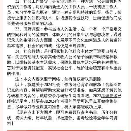
32、社会工作督导：是专业训练的一种方法，它是由机构内
资深的工作者，对机构内新进入的工作人员，一线初级工作人
员，实习学生及志愿者，通过一种定期和持续的监督、指导，传
授专业服务的知识和技术，以增进其专业技巧，进而促进他们成
长并确保服务质量的活动。
33、田野调查：参与当地人的生活，在一个有一个严格定义
的空间和时间的范围内，体验人们的日常生活与思想境界，通过
记录人的生活的方方面面，来展示不同文化如何满足人的普遍的
基本需求、社会如何构成。这便是田野调查。
34、社会救助：是指国家和其他社会主体对于遭受自然灾
害、失去劳动能力或者其他低收入公民给予物质帮助或精神救
助，以维持其基本生活需求，保障其最低生活水平的各种措施。
它对于调整资源配置，实现社会公平，维护社会稳定有非常重要
的作用。
注：本文内容来源于网络，如有侵权请联系删除
以上，就是关于2024社会工作考研必背名词解释！含基础知
识点的内容，希望能帮助大家做好考研准备。如果还想了解其他
考研相关内容的，就请登录考研招生网看看吧。2023
考研复试
已
经接近尾声，想要参加2024年考研的同学可以早点开始搜集信
息，尽早做好专业课复习准备，祝大家都能成功上岸。
【现在点击下方图片，即可免费领取参考书单、历年分数
线、初试大纲、历年试题、择校建议、备考经验等全年学习资
料】