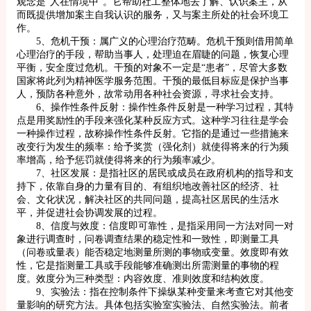
观念是“人在情境中”。它帮助社工整体地去了解、认识案主，从
而既提供增加案主自我认识的服务，又与案主所处的社会环境工
作。
5、危机干预：属广义的心理治疗范畴。危机干预则借用简单
心理治疗的手段，帮助当事人，处理迫在眉睫的问题，恢复心理
平衡，安全度过危机。干预的对象不一定是“患者”，尽管大多数
国家将此列为精神医学服务范围。干预的最低目标应是保护当事
人，预防各种意外，故常动用各种社会资源，寻求社会支持。
6、操作性条件反射：操作性条件反射是一种学习过程，其特
点是用奖励性的手段来强化某种反应方式。这种学习往往是学会
一种操作过程，故称操作性条件反射。它指的是通过一些措施来
改变行为发生的频率：给予奖赏（强化剂）就使得将来的行为频
率增高，给予惩罚就使得将来的行为频率减少。
7、社区发展：是指社区的居民或成员在政府机构的指导和支
持下，依靠自身的力量有目的、有组织地改善社区的经济、社
会、文化状况，解决社区的共同问题，提高社区居民的生活水
平，并促进社会协调发展的过程。
8、信度与效度：信度即可靠性，是指采用同一方法对同一对
象进行调查时，问卷调查结果的稳定性和一致性，即测量工具
（问卷或量表）能否稳定地测量所测的事物或变量。效度即有效
性，它是指测量工具或手段能够准确测出所需测量的事物的程
度。效度分为三种类型：内容效度、准则效度和结构效度。
9、实验法：指在控制条件下操纵某种变量来考查它对其他变
量影响的研究方法。具体包括实验室实验法、自然实验法。前者