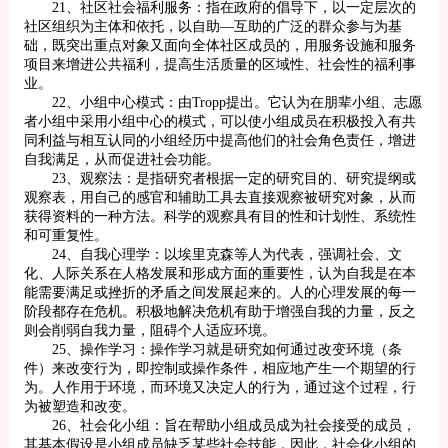
21、社区社会福利服务：指在政府的倡导下，以一定层次的
社区组织为主体和依托，以自助—互助的广泛的群众参与为基
础，既突出重点对象又面向全体社区成员的，用服务设施和服务
项目来增进公共福利，提高生活质量的区域性、社会性的福利事
业。
22、小组中心模式：由Tropp提出。它认为在朋辈小组、志愿
者小组中采用小组中心的模式，可以使小组成员在积极投入有共
同利益与相互认同的小组经历中提高他们的社会角色责任，增进
自我满足，从而促进社会功能。
23、观察法：是指研究者根据一定的研究目的、研究提纲或
观察表，用自己的感官和辅助工具去直接观察被研究对象，从而
获得资料的一种方法。科学的观察具有目的性和计划性、系统性
和可重复性。
24、自我心理学：以埃里克森等人为代表，强调社会、文
化、人际关系在人格发展和形成方面的重要性，认为自我是在本
能需要满足或挫折的矛盾之间发展起来的。人的心理发展的每一
阶段都存在危机。积极地解决危机有助于增强自我的力量，反之
则会削弱自我力量，阻碍个人适应环境。
25、操作学习：操作学习就是研究如何通过改变环境（条
件）来改变行为，即控制或操作条件，相应地产生一个期望的行
为。人作用于环境，而环境又决定人的行为，通过这个过程，行
为被塑造和改变。
26、社会化小组：旨在帮助小组成员成为社会接受的成员，
其基本假设是小组成员缺乏某些社会技能，因此，社会化小组的