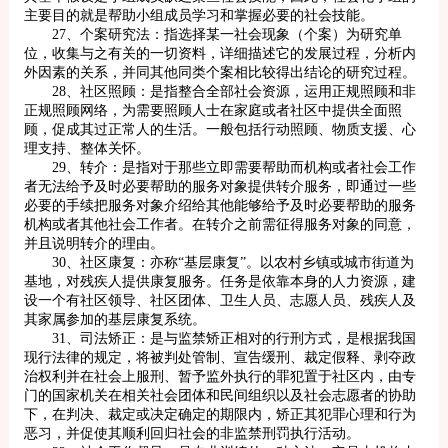
主要目的就是帮助小组成员学习和掌握必要的社会技能。
27、个案研究法：指选择某一社会现象（个案）为研究单
位，收集与之有关的一切资料，详细描述它的发展过程，分析内
外因素的关系，并同其他同类个案相比较得出结论的研究过程。
28、社区照顾：是指整合全部社会资源，运用正规照顾和非
正规照顾网络，为需要照顾人士在家庭或者社区中提供全面照
顾，促成其过正常人的生活。一般包括行动照顾、物质支援、心
理支持、整体关怀。
29、转介：是指对于那些立即需要帮助而机构或者社会工作
者无法给予及时必要帮助的服务对象提供转介服务，即通过一些
必要的手续把服务对象介绍给其他能够给予及时必要帮助的服务
机构或者其他社会工作者。在转介之前需征得服务对象的同意，
并且说明转介的理由。
30、社区康复：亦称“基层康复”。以农村乡镇或城市街道为
基地，对残疾人提供康复服务。任务是依靠本身的人力资源，建
设一个有社区领导、社区团体、卫生人员、志愿人员、残疾人及
其家属参加的基层康复系统。
31、司法矫正：是与监禁矫正相对的行刑方式，是根据我国
现行法律的规定，将被判处管制、宣告缓刑、裁定假释、剥夺政
治权利并在社会上服刑、暂予监外执行的罪犯置于社区内，由专
门的国家机关在相关社会团体和民间组织以及社会志愿者的协助
下，在判决、裁定或决定确定的期限内，矫正其犯罪心理和行为
恶习，并促使其顺利回归社会的非监禁刑罚执行活动。