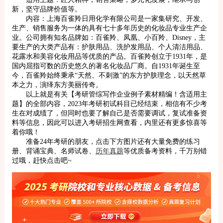
新，坚守品牌价值等。
内容：上海百雀羚日用化学有限公司是一家集研究、开发、
生产、销售服务为一体的具有七十多年历史的化妆品专业生产企
业。公司拥有知名品牌如：百雀羚、凤凰、小百羚、Disney，主
要生产的大类产品有：护肤用品、洗护发用品、个人清洁用品、
花露水和美容化妆用品等优质的产品。百雀羚创立于1931年，是
国内屈指可数的历史悠久的著名化妆品厂商。自1931年诞生至
今，百雀羚始终秉承“天然、不刺激”的东方护肤理念，以天然草
本之力，演绎东方美丽传奇。
以上就是有关【考研管综写作企业例子素材精编！含适用主
题】的全部内容，2023年考研初试科目已经结束，相信有不少考
生在对成绩了，但同时也要了解自己是否需要调试，复试准备资
料等信息，因此可以进入考研招生网查看，内里还有更多惊喜等
着你哦！
准备24年考研的朋友，点击下方图片还有大量免费的练习
册、背诵宝典、名师试卷、
历年真题
等优质备考资料，千万别错
过哦，赶快点击吧~