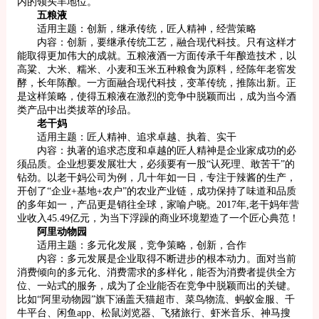
内的领头羊地位。
五粮液
适用主题：创新，继承传统，匠人精神，经营策略
内容：创新，要继承传统工艺，融合现代科技。只有这样才
能取得更加伟大的成就。五粮液酒一方面传承千年酿造技术，以
高粱、大米、糯米、小麦和玉米五种粮食为原料，经陈年老窖发
酵，长年陈酿。一方面融合现代科技，变革传统，推陈出新。正
是这样策略，使得五粮液在激烈的竞争中脱颖而出，成为当今酒
类产品中出类拔萃的珍品。
老干妈
适用主题：匠人精神、追求卓越、执着、实干
内容：执著的追求态度和卓越的匠人精神是企业家成功的必
须品质。企业想要发展壮大，必须要有一股“认死理、敢苦干”的
钻劲。以老干妈公司为例，几十年如一日，专注于辣酱的生产，
开创了“企业+基地+农户”的农业产业链，成功保持了味道和品质
的多年如一，产品更是销往全球，家喻户晓。2017年,老干妈年营
业收入45.49亿元，为当下浮躁的商业环境塑造了一个匠心典范！
阿里动物园
适用主题：多元化发展，竞争策略，创新，合作
内容：多元发展是企业取得不断进步的根本动力。面对当前
消费倾向的多元化、消费需求的多样化，能否为消费者提供全方
位、一站式的服务，成为了企业能否在竞争中脱颖而出的关键。
比如“阿里动物园”旗下涵盖天猫超市、菜鸟物流、蚂蚁金服、千
牛平台、闲鱼app、松鼠浏览器、飞猪旅行、虾米音乐、神马搜