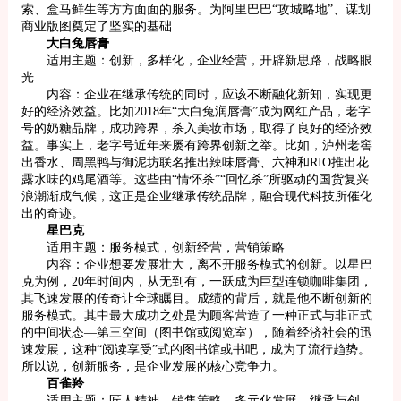
索、盒马鲜生等方方面面的服务。为阿里巴巴“攻城略地”、谋划
商业版图奠定了坚实的基础
大白兔唇膏
适用主题：创新，多样化，企业经营，开辟新思路，战略眼
光
内容：企业在继承传统的同时，应该不断融化新知，实现更
好的经济效益。比如2018年“大白兔润唇膏”成为网红产品，老字
号的奶糖品牌，成功跨界，杀入美妆市场，取得了良好的经济效
益。事实上，老字号近年来屡有跨界创新之举。比如，泸州老窖
出香水、周黑鸭与御泥坊联名推出辣味唇膏、六神和RIO推出花
露水味的鸡尾酒等。这些由“情怀杀”“回忆杀”所驱动的国货复兴
浪潮渐成气候，这正是企业继承传统品牌，融合现代科技所催化
出的奇迹。
星巴克
适用主题：服务模式，创新经营，营销策略
内容：企业想要发展壮大，离不开服务模式的创新。以星巴
克为例，20年时间内，从无到有，一跃成为巨型连锁咖啡集团，
其飞速发展的传奇让全球瞩目。成绩的背后，就是他不断创新的
服务模式。其中最大成功之处是为顾客营造了一种正式与非正式
的中间状态—第三空间（图书馆或阅览室），随着经济社会的迅
速发展，这种“阅读享受”式的图书馆或书吧，成为了流行趋势。
所以说，创新服务，是企业发展的核心竞争力。
百雀羚
适用主题：匠人精神，销售策略，多元化发展，继承与创