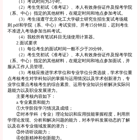
（1）考试时间为2小时。
（2）考生凭初试《准考证》、本人有效身份证件及报考学院
（系、中心）指定的其他材料，在规定时间和地点参加考试。
（3）考生须遵守北京化工大学硕士研究生招生复试考场规
则.pdf和学院（系、中心）考试安排。开考15分钟后，迟到考生
不准进入考场参加当科考试。
（4）我校所有笔试科目无须使用计算器。
2.面试要求
（1）每位考生的面试时间一般不少于20分钟。
（2）考生凭初试《准考证》、本人有效身份证件及报考学院
（系、中心）指定的其他材料，在规定时间和地点参加面试，并
服从工作人员管理。
（3）考核应推进学术学位和专业学位分类选拔，学术学位重
点考核考生对学科知识的掌握与运用情况以及学术创新潜力，专
业学位重点考核考生的综合素质、运用专业知识分析解决实际问
题能力以及职业发展潜力。
主要考核内容如下：
a.专业素质和能力
①大学阶段学习情况及成绩；
②对本学科（专业）理论知识和应用技能掌握程度，利用所
学理论发现、分析和解决问题的能力，对本学科发展动态的了解
以及在本专业领域发展的潜力；
③外语听说能力；
④创新精神和创新能力。