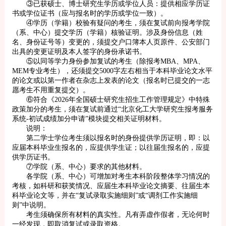
③已获硕士、博士研究生学历或学位人员：提供相应学历证
书或学位证书（应与报名时的学历或学位一致）。
④学历（学籍）校验有疑问的考生，须在复试前向报考学院
（系、中心）提交学历（学籍）核验证明。涉及身份信息（姓
名、身份证号等）变更的，须提交户口簿本人页原件、公安部门
出具的变更证明及本人签字的身份承诺书。
⑤以同等学力身份参加复试的考生（除报考MBA、MPA、
MEM专业考生），还须提交5000字左右相当于本科毕业论文水平
的论文或以第一作者在杂志上发表的论文（报名时已提交的一志
愿考生不用重复提交）。
⑥符合《2026年全国硕士研究生招生工作管理规定》中特殊
政策加分的考生，须在复试前通过“北京化工大学研究生报考服务
系统-初试成绩加分申请”模块提交相关证明材料。
说明：
第二学士学位考生须以报名时的身份提供学历证明，即：以
应届本科毕业生报名的，应提供学生证；以往届生报名的，应提
供学历证书。
⑦学院（系、中心）要求的其他材料。
各学院（系、中心）可增加对考生本科阶段整体学习情况的
考核，如科研和获奖情况、应届生本科毕业论文摘要、往届生本
科毕业论文等，并在“复试录取实施细则”或“调剂工作实施细
则”中说明。
考生须确保所有材料的真实性。凡有弄虚作假者，无论何时
一经发现，即取消复试或录取资格。