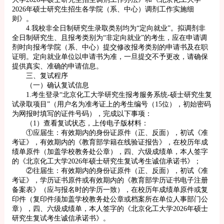
2026年硕士研究生招生各学院（系、中心）调剂工作实施细
则》。
4.我校非全日制研究生录取类别均为“定向就业”。拟调剂非
全日制研究生、且报考类别为“非定向就业”的考生，应在申请调
剂时向报考学院（系、中心）提交修改报考类别的申请书及在职
证明。定向就业单位以申请书为准，一旦提交不予更改，请确保
提供真实、准确的申请信息。
三、复试程序
（一）确认复试信息
1.考生登录“北京化工大学研究生报考服务系统-硕士研究生复
试录取项目”（用户名为准考证上的考生编号（15位），初始密码
为网报时填写的证件号码），完成以下事项：
（1）查看复试状态，上传电子版材料：
①应届生：有效期内的身份证原件（正、反面），初试《准
考证》，有效期内的《教育部学籍在线验证报告》，在校历年成
绩单原件（加盖学校教务处公章），四、六级成绩单，本人签字
的《北京化工大学2026年硕士研究生复试考生诚信承诺书》；
②往届生：有效期内的身份证原件（正、反面），初试《准
考证》，学历证书原件或有效期内的《教育部学历证书电子注册
备案表》（应与报名时的学历一致），在校历年成绩单原件或复
印件（复印件须加盖学校教务处公章或档案所在单位人事部门公
章），四、六级成绩单，本人签字的《北京化工大学2026年硕士
研究生复试考生诚信承诺书》。