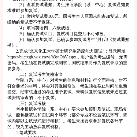
（2）查看复试通知。考生按照学院（系、中心）复试通知要
求准时参加复试。
（3）缴纳复试费100元。因考生本人原因未能参加复试，所
缴纳的复试费不予退还。
（4）填写英语四、六级成绩。
（5）确认复试科目。复试科目提交后不可修改。
（6）确认参加复试。已确认参加复试考生可打印《复试通知
书》。
2.完成“北京化工大学硕士研究生适应能力测试”：登录网址
https://buctxgb.wjx.cn/vj/h3snOhV.aspx，用户名为考生编号，无需
密码。考生须在复试前完成测试，测试结果将作为复试录取的重
要参考。
（二）复试考生资格审查
学院（系、中心）对考生的信息和材料进行全面审核。对不
符合要求的材料，将会对其退回修改，考生须在截止时间前重新
提交。经审核通过的考生准予复试。未确认复试信息或未通过复
试资格审查的，不予复试。
（三）复试考核
考生根据各学院（系、中心）要求参加报到及复试。现场复
试一般包括笔试和面试两个环节（部分专业不设置笔试环节，笔
试内容以面试形式进行考核）。考生未按要求参加复试各环节
的，视为主动放弃复试资格。
1.笔试要求