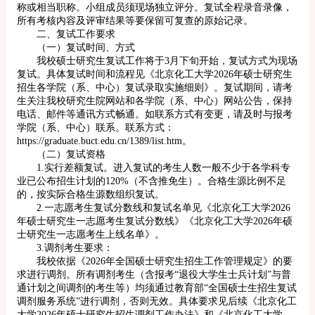
称或相当职称。小组成员须现场独立评分。复试全程录音录像，
所有考核内容及评审结果等要保留可复查的原始记录。
二、复试工作要求
（一）复试时间、方式
我校硕士研究生复试工作将于3月下旬开始，复试方式为现场
复试。具体复试时间和流程见《北京化工大学2026年硕士研究生
招生各学院（系、中心）复试录取实施细则》。复试期间，请考
生关注我校研究生院网站和各学院（系、中心）网站公告，保持
电话、邮件等通讯方式畅通。如联系方式有变更，请及时与报考
学院（系、中心）联系。联系方式：
https://graduate.buct.edu.cn/1389/list.htm。
（二）复试资格
1.实行差额复试。进入复试的考生人数一般不少于各学科专
业已公布招生计划的120%（不含推免生）。合格生源比例不足
的，按实际合格生源数组织复试。
2.一志愿考生复试分数线和复试名单见《北京化工大学2026
年硕士研究生一志愿考生复试分数线》《北京化工大学2026年硕
士研究生一志愿考生上线名单》。
3.调剂考生要求：
我校依据《2026年全国硕士研究生招生工作管理规定》的要
求进行调剂。所有调剂考生（含报考“退役大学生士兵计划”与普
通计划之间调剂的考生等）均须通过教育部“全国硕士生招生复试
调剂服务系统”进行调剂，否则无效。具体要求见后续《北京化工
大学2026年硕士研究生招生调剂工作办法》和《北京化工大学