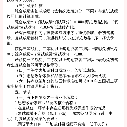
试满分为300分。
（三）成绩计算
综合成绩由初试成绩（含特殊政策加分，下同）与复试成绩
按照比例计算组成。
综合成绩=（初试成绩/初试满分）×100×初试成绩占比+（复
试成绩/复试满分）×100×复试成绩占比。
若综合成绩相同，按复试成绩排序，择优录取。若初试成
绩、复试成绩都相同，则进行加试，按加试成绩排序，择优录
取。
获得三等战功、二等功以上奖励或者二级以上表彰免初试考
生：综合成绩=（复试成绩/复试满分）×100。
若获得三等战功、二等功以上奖励或者二级以上表彰免初试
考生复试合格即可予以拟录取。
（四）同等学力加试科目成绩不计入复试成绩。
（五）思想政治素质和品德考核结果不计入综合成绩。
（六）特殊政策加分的范围和标准按照《2026年全国硕士研
究生招生工作管理规定》执行。
五、录取
（一）有下列情况之一者不予录取：
1.思想政治素质和品德考核不合格；
2.在复试任一环节中存在违规行为或弄虚作假的情况；
3.复试成绩不合格（低于60%），或未达到学院（系、中
心）对复试各项成绩的要求；
4.同等学力任何一门加试科目成绩不合格（低于60分）；