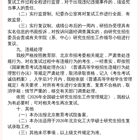
复试工作过程全程进行监督，对于出现违纪违规事件的，须追究
当事人的责任。
（二）实行监督制。纪委办公室将对复试工作进行全面、有
效监督。
（三）实行复议制。成绩公布后的一周内，研招办受理具有
实名信息的书面投诉，对投诉问题经调查属实的，由研究生招生
委员会责成有关学院（系、中心）研究生招生工作领导小组进行
复议。
九、违规处理
我校严格按照教育部、北京市招考委相关规定，严肃查处违
规行为。对在复试过程中有违规行为的考生，一经查实，即按照
《国家教育考试违规处理办法》《普通高等学校招生违规行为处
理暂行办法》等规定严肃处理，取消录取资格，记入《考生考试
诚信档案》。入学后3个月内，我校依据《普通高等学校学生管理
规定》有关要求，对所有考生进行全面复查。复查不合格的，取
消学籍；情节严重的，移交有关部门调查处理。
依照《2026年全国硕士研究生招生工作管理规定》，我校认
为有必要时，可对相关考生再次复试。
十、其他
（一）本办法报北京教育考试院备案。
（二）本办法适用于2026年北京化工大学硕士研究生招生复
试录取工作。
（三）其他未尽事项，以上级文件规定为准。