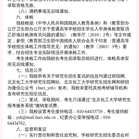
录取资格无效。
（八）调档事项见后续通知。
六、体检
我校根据《中华人民共和国残疾人教育条例》和《教育部办
公厅卫生部办公厅关于普通高等学校招生学生入学身体检查取消
乙肝项目检测有关问题的通知》（教学厅〔2010〕2号）等文件规
定，参照《教育部卫生部中国残疾人联合会关于印发〈普通高等
学校招生体检工作指导意见〉的通知》（教学〔2003〕3号）要
求，结合招生专业实际情况开展体检工作。
考生体检工作由我校在考生拟录取后组织进行。体检具体安
排见后续通知。
七、信息公开
（一）我校所有关于研究生招生复试的信息均通过研招网、
北京化工大学研究生院网站、北京化工大学研究生招生网和研招
办微信公众号（buct_yzb）发布。我校未委托其他考研辅导机构
发布研究生招生信息。
（二）复试、录取期间，考生只须通过“北京化工大学研究生
报考服务系统”缴纳复试费。
（三）我校设置考生接待电话：010-64433759，考生接待邮
箱：yzb@mail.buct.edu.cn，纪委办公室举报电话：010-
64434762。
八、监督和复议
（一）实行责任制和责任追究制。学校研究生招生委员会对