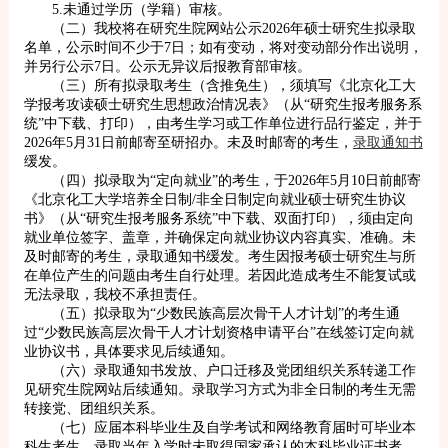
5.未通过学历（学籍）审核。
（二）我校将在研究生院网站公示2026年硕士研究生拟录取
名单，公示时间不少于7日；如有变动，将对变动部分作出说明，
并另行公示7日。公示无异议后报教育部审核。
（三）所有拟录取考生（含推免生），须填写《北京化工大
学报考攻读硕士研究生思想政治情况表》（从“研究生报考服务系
统”中下载、打印），由考生学习或工作单位进行品行鉴定，并于
2026年5月31日前邮寄至研招办。未及时邮寄的考生，
录取通知书
缓发。
（四）拟录取为“定向就业”的考生，于2026年5月10日前邮寄
《北京化工大学培养全日制/非全日制定向就业硕士研究生协议
书》（从“研究生报考服务系统”中下载、双面打印），须由定向
就业单位签字、盖章，并确保定向就业协议内容真实、准确。未
及时邮寄的考生，录取通知书缓发。考生因报考硕士研究生与所
在单位产生的问题由考生自行处理。若因此造成考生不能复试或
无法录取，我校不承担责任。
（五）拟录取为“少数民族高层次骨干人才计划”的考生通
过“少数民族高层次骨干人才计划资格申请平台”在线签订定向就
业协议书，具体要求见后续通知。
（六）录取通知书发放、户口迁移及党团组织关系转递工作
见研究生院网站后续通知。录取学习方式为非全日制的考生无需
转接党、团组织关系。
（七）应届本科毕业生及自学考试和网络教育届时可毕业本
科生考生，录取当年入学时未取得国家承认的本科毕业证书者，