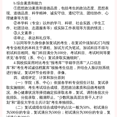
b.综合素质和能力
①思想政治素质和道德品质，包括考生的政治态度、思想表
现、道德品质、科学精神、诚实守信、遵纪守法、团结协作、心
理健康等方面；
②本学科（专业）以外的学习、科研、社会实践（学生工
作、社团活动、志愿服务等）或实际工作表现等方面的情况；
③人文素养；
④举止、表达和礼仪等。
3.以同等学力身份参加复试的考生，在复试中须加试2门与报
考专业相关的本科主干课程。加试方式为笔试。加试科目不得与
初试科目相同。每门科目满分为100分。考试科目、考试时间等要
求见“各学院（系、中心）复试录取实施细则”。
4.我校拟采用对比考生“报考库”“学籍学历库”“人口信息
库”和“考生考试诚信档案库”核验考生信息，并结合人脸识别系统
进行验证。复试环节全程录音、录像。
四、成绩评定、计算和加分原则
（一）学院（系、中心）依据各学科专业招生计划、复试录
取实施细则、考生考试综合成绩、思想政治素质和品德考核情
况、身心健康状况等择优确定拟录取名单，复试、调剂各批次分
批排队、分批录取，额满即止。“少数民族高层次骨干人才计
划”和“退役大学生士兵计划”考生单独排队。
（二）复试成绩在综合成绩中的占比一般为50%。初试满分
为500分的专业，复试满分为500分；初试满分为300分的专业，复