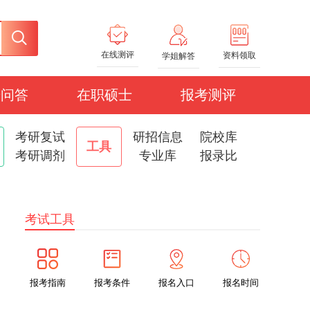
在线测评
资料领取
学姐解答
研问答
在职硕士
报考测评
考研复试
研招信息
院校库
工具
考研调剂
专业库
报录比
考试工具
报考指南
报考条件
报名入口
报名时间