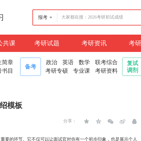
习
报考
公共课
考研试题
考研资讯
考
生简章
政治
英语
数学
联考综合
复试
备考
调剂
考书目
考研专硕
专业课
考研资料
绍模板
分享：
常重要的环节。它不仅可以让面试官对你有一个初步印象，也是展示个人