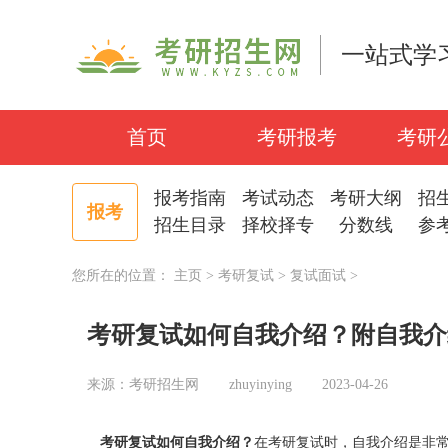
一站式学
首页
考研报考
考研
报考指南
考试动态
考研大纲
招
报考
招生目录
择校择专
分数线
参
您所在的位置：
主页
>
考研复试
>
复试面试
>
考研复试如何自我介绍？附自我介
来源：考研招生网
zhuyinying
2023-04-26
考研复试
如何自我介绍？
在考研复试时，自我介绍是非