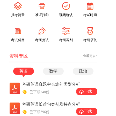
报考简章
准证打印
现场确认
考试时间
考试科目
考研复试
考研调剂
考研录取
资料专区
查看更多>
英语
数学
政治
考研英语真题中长难句类型分析
下载
已下载248份
考研英语长难句类别及特点分析
下载
已下载396份