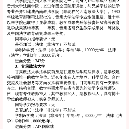
法学院是贵州大学主要学院之一，前身为1942年成立的国立
贵州大学法商学院，1952年因全国院系调整，与兄弟学校的法学
专业合并组建成西南政法学院（即现在的西南政法大学）。1980
年经教育部和司法部批准，贵州大学法学专业恢复重建。近十年
以来学院已取得了显著成就。教学成果先后荣获贵州省高等教育
教学成果奖特等奖、一等奖、贵州省研究生教学成果奖一等奖以
及中国法学教育研究成果三等奖。
同等学力报考要求：无
是否加试：法律（非法学）不加试
学制&学费：法律（非法学）学制3年，10000元/年；法律
（法学）学制3年，10000元/年。
进面分数：343分
3、甘肃政法大学
甘肃政法大学法学院前身是甘肃政法学院法律系，是学校建
校初期唯一的教学单位。近40年来在人才培养、科学研究、合作
交流及社会服务等方面发挥着重要作用。目前学院拥有一支学科
齐全、结构合理、教学科研水平在省内领先的法学专业教师队
伍，现有专任教师75人，其中教授20人、副教授34人，具有博士
学位的教师43人，实务导师20人。
同等学力报考要求：无
是否加试：法律（非法学）不加试
学制&学费：法律（非法学）学制3年，8000元/年；法律（法
学）学制3年，8000元/年。
进面分数：A区国家线