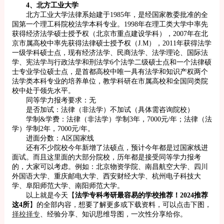
4、北方工业大学
北方工业大学法律系始建于1985年，是经国家教委批准的全
国第一个理工科院校法学本科专业。1998年在理工类大学中率先
获得经济法学硕士授予权（北京市重点建设学科），2007年在北
京市属高校中率先获得法律硕士授予权（J.M），2011年获得法学
一级学科硕士点，现有经济法学、民商法学、法学理论、国际法
学、宪法学与行政法学和刑法学6个法学二级硕士点和一个法律硕
士专业学位硕士点，是首都高校中唯一具有法学和知识产权两个
法学类本科专业的培养单位，教学科研在市属高校和全国同类院
校中处于领先水平。
同等学力报考要求：无
是否加试：法律（非法学）不加试（具体需咨询院校）
学制&学费：法律（非法学）学制3年，7000元/年；法律（法
学）学制2年，7000元/年。
进面分数：A区国家线
还有不少院校今年新增了法硕点，预计今年都是过国家线进
面试。而且这里面的大部分院校，历年都是接受同等学力报考
的，大家可以考虑。例如：北京物资学院、南昌航空大学、四川
外国语大学、重庆邮电大学、西安财经大学、杭州电子科技大
学、阜阳师范大学、南阳师范大学。
以上就是今天【
法学专科考研最容易的学校推荐！2024推荐
这4所
】的全部内容，想要了解更多或下载资料，可以点击下图，
择校择专
、经验分享、知识思维导图，一次性分享给你。