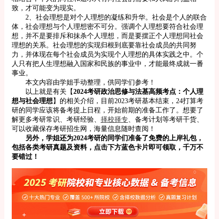
致，才可能变为现实。
2、社会理想是对个人理想的凝练和升华。社会是个人的联合
体，社会理想与个人理想密不可分。强调个人理想要符合社会理
想，并不是要排斥和抹杀个人理想，而是要摆正个人理想同社会
理想的关系。社会理想的实现归根到底要靠社会成员的共同努
力，并体现在每个社会成员为实现个人理想的具体实践之中。个
人只有把人生理想融入国家和民族的事业中，才能最终成就一番
事业。
本文内容由学姐手动整理，供同学们参考！
以上就是有关【
2024考研政治思修与法基高频考点：个人理
想与社会理想
】的相关介绍，目前2023考研基本结束，24打算考
研的同学应该将备考提上日程，开始前期的准备工作了。想要了
解更多考研常识、考研经验、
择校择专
、备考计划等考研干货、
可以收藏保存考研招生网，海量信息随时查阅！
另外，学姐还为2024考研的同学们准备了免费的上岸礼包，
包括各类考研真题及资料，点击下方蓝色卡片即可领取，千万不
要错过！