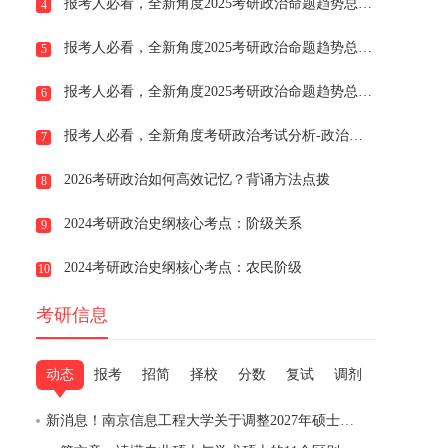
报考人必看，全新角度2025考研政治命题趋势总结之趋势三：中国近现代史纲要多与周年纪念结合考查
4
报考人必看，全新角度2025考研政治命题趋势总结之趋势二：马克思主义基本原理考查难度升级，考查角度灵活
5
报考人必看，全新角度2025考研政治命题趋势总结之趋势一：思想道德与法治模块知识点考查细致入微
6
报考人必看，全新角度考研政治考试分析-政治试卷内容结构
7
2026考研政治如何高效记忆？背诵方法点拨
8
2024考研政治史纲核心考点：阶级关系
9
2024考研政治史纲核心考点：农民阶级
10
考研信息
动态
报考
招简
择校
分数
复试
调剂
新消息！南京信息工程大学关于调整2027年硕士研究生招生考试部分专业初试科目的通知