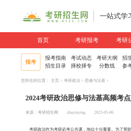
一站式学
首页
考研报考
考研
报考指南
考试动态
考研大纲
招
报考
招生目录
择校择专
分数线
参
您所在的位置：
主页
>
考研政治
>
思修与法基
>
2024考研政治思修与法基高频考
来源：考研招生网
zhuyinying
2023-05-06
考研政治作为考研必考公共课，地位十分重要。为了帮助