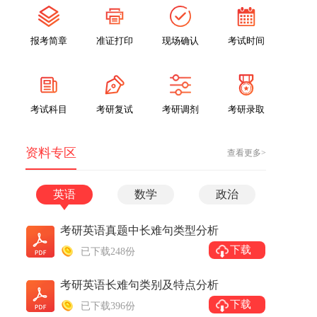
报考简章
准证打印
现场确认
考试时间
考试科目
考研复试
考研调剂
考研录取
资料专区
查看更多>
英语
数学
政治
考研英语真题中长难句类型分析
下载
已下载248份
考研英语长难句类别及特点分析
下载
已下载396份