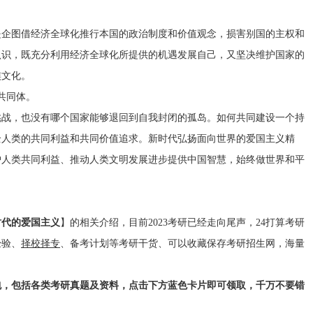
企图借经济全球化推行本国的政治制度和价值观念，损害别国的主权和
认识，既充分利用经济全球化所提供的机遇发展自己，又坚决维护国家的
族文化。
共同体。
战，也没有哪个国家能够退回到自我封闭的孤岛。如何共同建设一个持
全人类的共同利益和共同价值追求。新时代弘扬面向世界的爱国主义精
护人类共同利益、推动人类文明发展进步提供中国智慧，始终做世界和平
时代的爱国主义
】的相关介绍，目前2023考研已经走向尾声，24打算考研
经验、
择校择专
、备考计划等考研干货、可以收藏保存考研招生网，海量
包，包括各类考研真题及资料，点击下方蓝色卡片即可领取，千万不要错