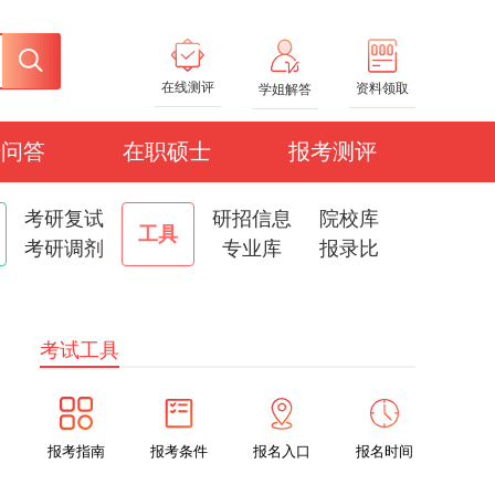
在线测评
资料领取
学姐解答
研问答
在职硕士
报考测评
考研复试
研招信息
院校库
工具
考研调剂
专业库
报录比
考试工具
报考指南
报考条件
报名入口
报名时间