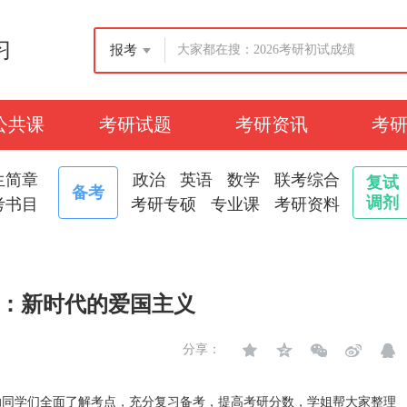
习
报考
公共课
考研试题
考研资讯
考
生简章
政治
英语
数学
联考综合
复试
备考
调剂
考书目
考研专硕
专业课
考研资料
点：新时代的爱国主义
分享：
同学们全面了解考点，充分复习备考，提高考研分数，学姐帮大家整理