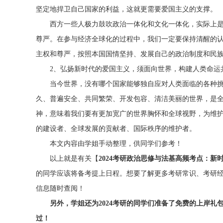
坚定地捍卫自己国家的利益，这就更需要爱国主义的支撑。
西方一些人极力鼓吹政治一体化和文化一体化，实际上是
尊严。在参与经济全球化的过程中，我们一定要保持清醒的
主权和尊严，按照本国国情坚持、发展自己的政治制度和民
2、弘扬新时代的爱国主义，须面向世界，构建人类命运
当今世界，没有哪个国家能够独自应对人类面临的各种挑
久、普遍安全、共同繁荣、开发包容、清洁美丽的世界，是
神，意味着我们要有更加宽广的世界胸怀和全球视野，为维
的建设者、全球发展的贡献者、国际秩序的维护者。
本文内容由学姐手动整理，供同学们参考！
以上就是有关【
2024考研政治思修与法基高频考点：新
的同学应该将备考提上日程。想要了解更多考研常识、考研
信息随时查阅！
另外，学姐还为2024考研的同学们准备了免费的上岸礼
过！