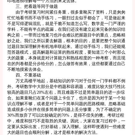
印地透彻理解每一个方法的来龙去脉。
三、把看题等同于做题
由于考研复习时间紧任务重，很多童靴买了资料，只是匆匆
忙忙地看书而不动手练习，一眼扫过去似乎都会了，可是做起来
不是写得逻辑混乱，就是干脆不知道怎么写。数学是一门严谨的
学科，不能有半点的疏漏，在我们还没有建立起来完备的知识结
构之前，一带而过地复习也许会难以把握题目中的重点，忽略精
妙之处。我们之所以要去解题，根本的目的，是要把整个知识通
过题目加深理解并有机地串联起来。通过动手练习，我们还能规
范答题模式，提高解题和运算的熟练程度，要知道三个小时那么
大的题量，本身就是对计算能力和熟练程度的一种考察，而且现
在的判卷都是分步给分的，怎么做答有效果，这些都要通过自己
不断地摸索去体会。
四、不重基础
万丈高楼平地起，基础知识的学习对于任何一门学科都不例
外。考研数学中大部分是中档题和容易题，难度比较大技巧性比
较高的题目只占20%左右，而且难题不过是简单题目的进一步综
合。如果童靴们在某个问题上卡住了，也许是因为对于某一个知
识点理解不够，或者是对于一个简单问题的思路模糊。忽略基础
造成很多小伙伴在很多简单的问题上丢分惨重，为了不确定的
30%而放弃了可以比较确定的70%，是得不偿失的噢。考研过程
中，难度和技巧不是取胜的关键。因此，大家在复习过程中，一
定要从实际出发，打好基础，深入理解。这样即便遇到一些难度
大的题目也会顺利分解，这才是根本的解决方法。