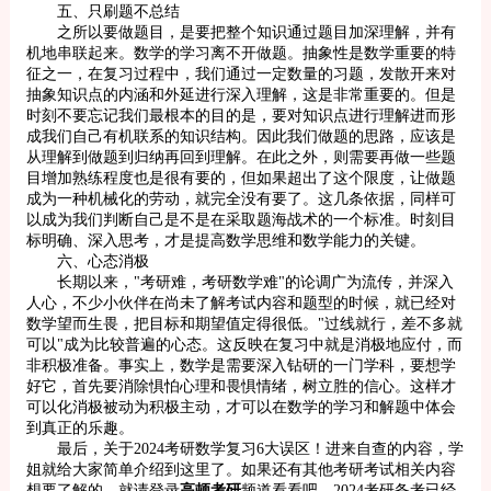
五、只刷题不总结
之所以要做题目，是要把整个知识通过题目加深理解，并有
机地串联起来。数学的学习离不开做题。抽象性是数学重要的特
征之一，在复习过程中，我们通过一定数量的习题，发散开来对
抽象知识点的内涵和外延进行深入理解，这是非常重要的。但是
时刻不要忘记我们最根本的目的是，要对知识点进行理解进而形
成我们自己有机联系的知识结构。因此我们做题的思路，应该是
从理解到做题到归纳再回到理解。在此之外，则需要再做一些题
目增加熟练程度也是很有要的，但如果超出了这个限度，让做题
成为一种机械化的劳动，就完全没有要了。这几条依据，同样可
以成为我们判断自己是不是在采取题海战术的一个标准。时刻目
标明确、深入思考，才是提高数学思维和数学能力的关键。
六、心态消极
长期以来，"考研难，考研数学难"的论调广为流传，并深入
人心，不少小伙伴在尚未了解考试内容和题型的时候，就已经对
数学望而生畏，把目标和期望值定得很低。"过线就行，差不多就
可以"成为比较普遍的心态。这反映在复习中就是消极地应付，而
非积极准备。事实上，数学是需要深入钻研的一门学科，要想学
好它，首先要消除惧怕心理和畏惧情绪，树立胜的信心。这样才
可以化消极被动为积极主动，才可以在数学的学习和解题中体会
到真正的乐趣。
最后，关于2024考研数学复习6大误区！进来自查的内容，学
姐就给大家简单介绍到这里了。如果还有其他考研考试相关内容
想要了解的，就请登录
高顿考研
频道看看吧。2024考研备考已经