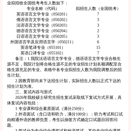
业拟招收全国统考考生人数如下：
专业名称（代码）
拟招生人数（全国统考）
英语语言文学专业（050201）
7
俄语语言文学专业（050202）
3
法语语言文学专业（050203）
3
德语语言文学专业（050204）
2
日语语言文学专业（050205）
3
外国语言学及应用语言学（050211）
6
英语笔译专业（055101）
15
英语口译专业（055102）
7
备注：1.我院法语语言文学专业，德语语言文学专业合格生
源不足，我院计划将合格生源不足的专业招生计划名额调配至合
格生源充足的专业。表格中各专业拟招生人数为我院调整后的招
生计划。
2.因教育部尚未下达招生计划，实际招生人数以正式下达的
招生计划为准。
三、复试内容与形式
2026年我校硕士研究生招生复试采取线下复试方式开展，具
体复试内容包括：
1.专业课和综合素质面试（满分250分）
2.外语面试（含口语和听力，满分100分）：听力考试和口试
由精通外语的教师负责，考生以抽签方式确定口试题目回答问
题。
3.笔试分为专业综合课笔试和外语笔试，其中专业综合课笔