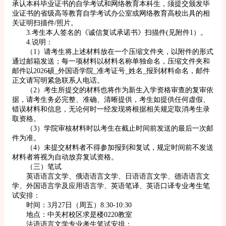
承认本科毕业证书的自学考试和网络教育本科生，须提交颁发毕
业证书的省级高等教育自学考试办公室或网络教育高校出具的相
关证明扫描件/照片。
3.考生本人签名的《诚信复试承诺书》扫描件(见附件1）。
4.说明：
（1）请考生将上述材料放在一个压缩文件夹，以附件的形式
通过邮箱发送；每一项材料以材料名称单独命名，压缩文件夹和
邮件以2026硕_外国语学院_准考证号_姓名_报到材料命名，邮件
正文请写明紧急联系人电话。
（2）考生所提交的材料也将作为新生入学资格审查的复审依
据，请考生务必完整、准确、清晰提供，考生如提供任何虚假、
错误材料和信息，无论何时一经发现将根据相关规定取消考生录
取资格。
（3）学院审核材料时以考生在截止时间前发送的最后一次邮
件为准。
（4）未提交材料者不得参加报到和复试，规定时间前不发送
材料者将视为自动放弃复试资格。
（三）笔试
英语语言文学、俄语语言文学、日语语言文学、德语语言文
学、外国语言学及应用语言学、英语笔译、英语口译专业考生笔
试安排：
时间：3月27日（周五）8:30-10:30
地点：中关村校区求是楼0220教室
法语语言文学专业考生笔试安排：