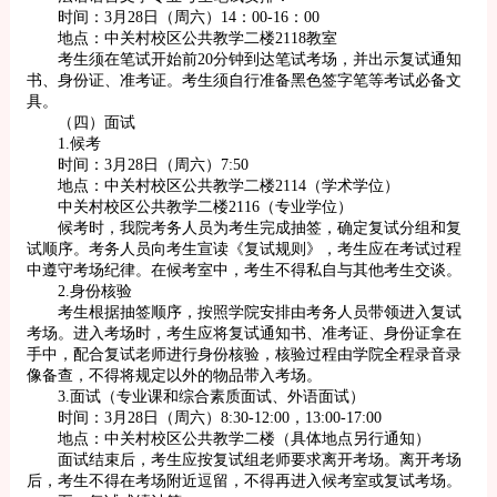
时间：3月28日（周六）14：00-16：00
地点：中关村校区公共教学二楼2118教室
考生须在笔试开始前20分钟到达笔试考场，并出示复试通知
书、身份证、准考证。考生须自行准备黑色签字笔等考试必备文
具。
（四）面试
1.候考
时间：3月28日（周六）7:50
地点：中关村校区公共教学二楼2114（学术学位）
中关村校区公共教学二楼2116（专业学位）
候考时，我院考务人员为考生完成抽签，确定复试分组和复
试顺序。考务人员向考生宣读《复试规则》，考生应在考试过程
中遵守考场纪律。在候考室中，考生不得私自与其他考生交谈。
2.身份核验
考生根据抽签顺序，按照学院安排由考务人员带领进入复试
考场。进入考场时，考生应将复试通知书、准考证、身份证拿在
手中，配合复试老师进行身份核验，核验过程由学院全程录音录
像备查，不得将规定以外的物品带入考场。
3.面试（专业课和综合素质面试、外语面试）
时间：3月28日（周六）8:30-12:00，13:00-17:00
地点：中关村校区公共教学二楼（具体地点另行通知）
面试结束后，考生应按复试组老师要求离开考场。离开考场
后，考生不得在考场附近逗留，不得再进入候考室或复试考场。