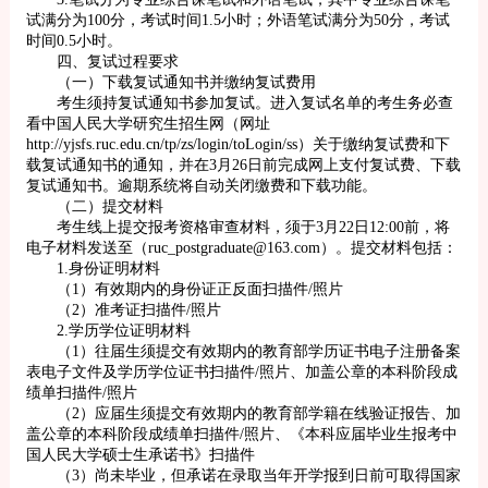
试满分为100分，考试时间1.5小时；外语笔试满分为50分，考试
时间0.5小时。
四、复试过程要求
（一）下载复试通知书并缴纳复试费用
考生须持复试通知书参加复试。进入复试名单的考生务必查
看中国人民大学研究生招生网（网址
http://yjsfs.ruc.edu.cn/tp/zs/login/toLogin/ss）关于缴纳复试费和下
载复试通知书的通知，并在3月26日前完成网上支付复试费、下载
复试通知书。逾期系统将自动关闭缴费和下载功能。
（二）提交材料
考生线上提交报考资格审查材料，须于3月22日12:00前，将
电子材料发送至（ruc_postgraduate@163.com）。提交材料包括：
1.身份证明材料
（1）有效期内的身份证正反面扫描件/照片
（2）准考证扫描件/照片
2.学历学位证明材料
（1）往届生须提交有效期内的教育部学历证书电子注册备案
表电子文件及学历学位证书扫描件/照片、加盖公章的本科阶段成
绩单扫描件/照片
（2）应届生须提交有效期内的教育部学籍在线验证报告、加
盖公章的本科阶段成绩单扫描件/照片、《本科应届毕业生报考中
国人民大学硕士生承诺书》扫描件
（3）尚未毕业，但承诺在录取当年开学报到日前可取得国家