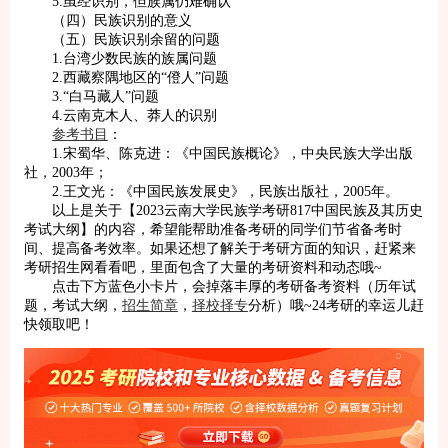
5.虽经识别，但族属仍难确认
（四）民族识别的意义
（五）民族识别余留的问题
1.台湾少数民族的族属问题
2.西藏察隅地区的“僜人”问题
3.“白马藏人”问题
4.云南克木人、莽人的识别
参考书目
：
1.宋蜀华、陈克进：《中国民族概论》，中央民族大学出版
社，2003年；
2.王文光：《中国民族发展史》，民族出版社，2005年。
以上是关于【2023云南大学民族学考研817中国民族及其历史
考试大纲】的内容，希望能帮助准备考研的同学们节省备考时
间、提高备考效率。如果还想了解关于考研方面的知识，赶紧来
考研招生网看看吧，里面包含了大量的考研资料和动态哦~
点击下方蓝色小卡片，会掉落丰厚的考研备考资料（历年试
题，考试大纲，
招生简章
，
择校择专
分析）哦~24考研的幸运儿赶
快领取吧！