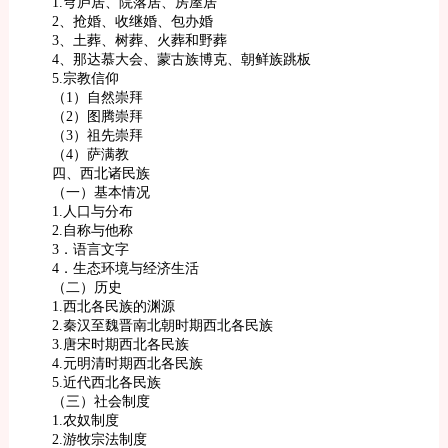
1.穹庐居、院落居、房屋居
2、抢婚、收继婚、包办婚
3、土葬、树葬、火葬和野葬
4、那达慕大会、蒙古族博克、朝鲜族跳板
5.宗教信仰
（1）自然崇拜
（2）图腾崇拜
（3）祖先崇拜
（4）萨满教
四、西北诸民族
（一）基本情况
1.人口与分布
2.自称与他称
3．语言文字
4．生态环境与经济生活
（二）历史
1.西北各民族的渊源
2.秦汉至魏晋南北朝时期西北各民族
3.唐宋时期西北各民族
4.元明清时期西北各民族
5.近代西北各民族
（三）社会制度
1.农奴制度
2.游牧宗法制度