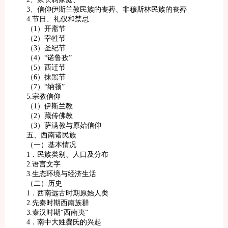
3、信仰伊斯兰教民族的丧葬、非穆斯林民族的丧葬
4.节日、礼仪和禁忌
（1）开斋节
（2）宰牲节
（3）圣纪节
（4）“诺鲁孜”
（5）西迁节
（6）抹黑节
（7）“纳顿”
5.宗教信仰
（1）伊斯兰教
（2）藏传佛教
（3）萨满教与原始信仰
五、西南诸民族
（一）基本情况
1．民族类别、人口及分布
2.语言文字
3.生态环境与经济生活
（二）历史
1．西南远古时期原始人类
2.先秦时期西南族群
3.秦汉时期“西南夷”
4．南中大姓爨氏的兴起