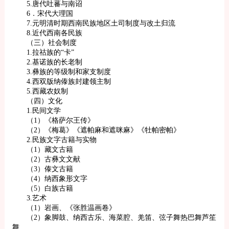
5.唐代吐蕃与南诏
6．宋代大理国
7.元明清时期西南民族地区土司制度与改土归流
8.近代西南各民族
（三）社会制度
1.拉祜族的“卡”
2.基诺族的长老制
3.彝族的等级制和家支制度
4.西双版纳傣族封建领主制
5.西藏农奴制
（四）文化
1.民间文学
（1）《格萨尔王传》
（2）《梅葛》《遮帕麻和遮咪麻》《牡帕密帕》
2.民族文字古籍与实物
（1）藏文古籍
（2）古彝文文献
（3）傣文古籍
（4）纳西象形文字
（5）白族古籍
3.艺术
（1）岩画、《张胜温画卷》
（2）象脚鼓、纳西古乐、海菜腔、羌笛、弦子舞热巴舞芦笙
舞