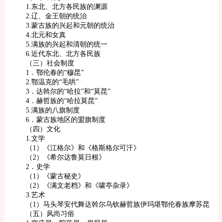
1.东北、北方各民族的渊源
2.辽、金王朝的统治
3.蒙古族的兴起和元朝的统治
4.北元和女真
5.满族的兴起和清朝的统一
6.近代东北、北方各民族
（三）社会制度
1．鄂伦春的“穆昆”
2.鄂温克的“毛哄”
3．达斡尔的“哈拉”和“莫昆”
4．赫哲族的“哈拉莫昆”
5.满族的八旗制度
6．蒙古族地区的盟旗制度
（四）文化
1.文学
（1）《江格尔》和《格斯格尔可汗》
（2）《希尔达鲁莫日根》
2．史学
（1）《蒙古秘史》
（2）《满文老档》和《啸亭杂录》
3.艺术
（1）马头琴安代舞达斡尔乌钦赫哲族伊玛堪鄂伦春族摩苏昆
（五）风尚习俗