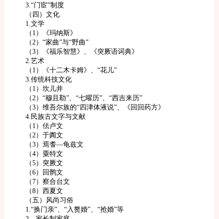
3.“门宦”制度
（四）文化
1.文学
（1）《玛纳斯》
（2）“家曲”与“野曲”
（3）《福乐智慧》、《突厥语词典》
2.艺术
（1）《十二木卡姆》、“花儿”
3.传统科技文化
（1）坎儿井
（2）“穆且勒”、“七曜历”、“西吉来历”
（3）维吾尔族的“四津体液说”、《回回药方》
4.民族古文字与文献
（1）佉卢文
（2）于阗文
（3）焉耆—龟兹文
（4）粟特文
（5）突厥文
（6）回鹘文
（7）察合台文
（8）西夏文
（五）风尚习俗
1.“换门亲”、“入赘婚”、“抢婚”等
2、家长制家庭、