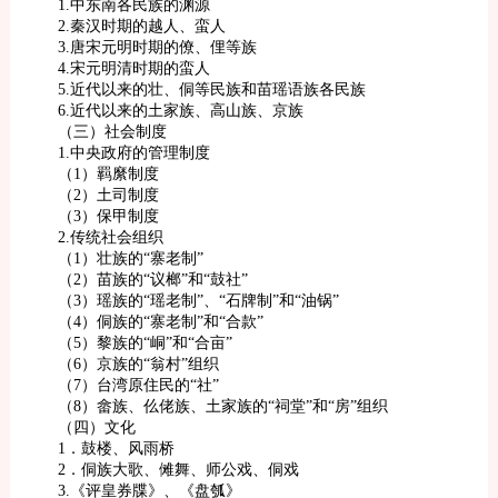
1.中东南各民族的渊源
2.秦汉时期的越人、蛮人
3.唐宋元明时期的僚、俚等族
4.宋元明清时期的蛮人
5.近代以来的壮、侗等民族和苗瑶语族各民族
6.近代以来的土家族、高山族、京族
（三）社会制度
1.中央政府的管理制度
（1）羁縻制度
（2）土司制度
（3）保甲制度
2.传统社会组织
（1）壮族的“寨老制”
（2）苗族的“议榔”和“鼓社”
（3）瑶族的“瑶老制”、“石牌制”和“油锅”
（4）侗族的“寨老制”和“合款”
（5）黎族的“峒”和“合亩”
（6）京族的“翁村”组织
（7）台湾原住民的“社”
（8）畲族、仫佬族、土家族的“祠堂”和“房”组织
（四）文化
1．鼓楼、风雨桥
2．侗族大歌、傩舞、师公戏、侗戏
3.《评皇券牒》、《盘瓠》