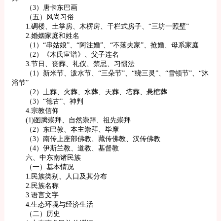
（3）唐卡东巴画
（五）风尚习俗
1.碉楼、土掌房、木楞房、干栏式房子、“三坊一照壁”
2.婚姻家庭和姓名
（1）“串姑娘”、“阿注婚”、“不落夫家”、抢婚、母系家庭
（2）《木氏宦谱》、父子连名
3.节日、丧葬、礼仪、禁忌、习惯法
（1）新米节、泼水节、“三朵节”、“绕三灵”、“雪顿节”、“沐
浴节”
（2）土葬、火葬、水葬、天葬、塔葬、悬棺葬
（3）“德古”、神判
4.宗教信仰
(1)图腾崇拜、自然崇拜、祖先崇拜
（2）东巴教、本主崇拜、毕摩
（3）南传上座部佛教、藏传佛教、汉传佛教
（4）伊斯兰教、道教、基督教
六、中东南诸民族
（一）基本情况
1.民族类别、人口及其分布
2.民族名称
3.语言文字
4.生态环境与经济生活
（二）历史