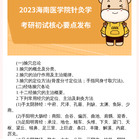
(一)腧穴总论
1.腧穴的概念及分类。
2.腧穴的治疗作用及主治规律。
3.腧穴的定位方法(骨度分寸定位法；手指同身寸取穴法)。
(二)经络腧穴各论
1.十二经腧穴的主治概要。
2.下列常用经穴的定位、主治及刺灸方法
(1)手太阴肺经：中府、尺泽、孔最、列缺、太渊、鱼际、少
商。
(2)手阳明大肠经：商阳、合谷、偏历、曲池、肩髃、迎香。
(3)足阳明胃经：承泣、地仓、颊车、头维、下关、梁门、天
枢、梁丘、犊鼻、足三里、上巨虚、条口、丰隆、解溪、内庭、
厉兑。