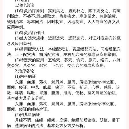
1.治疗总论
(1)针灸治疗原则：实则泻之、虚则补之、陷下则灸之、菀陈
则除之、不盛不虚以经取之、热则疾之、寒则留之、急则治标、
缓则治本、标本同治、因时制宜、因地制宜、因人制宜的含义及
应用举例。
(2)针灸治疗作用。
(3)处方选穴规律：近部选穴、远部选穴、对证对症选穴的概
念及应用举例。
(4)常用配穴方法：本经配穴法、表里经配穴法、同名经配穴
法、上下配穴法、前后配穴法、左右配穴法的概念及应用举例。
(5)特定穴的应用：五输穴、募穴、俞穴、原穴、络穴、八脉
交会穴、八会穴、郄穴、下合穴、交会穴的概念和应用。
2.治疗各论
(1)内科病证
头痛、面痛、落枕、漏肩风、腰痛、痹证(附坐骨神经痛)、
面瘫、痿证、中风、眩晕、痫证、不寐、郁证、心悸、感冒、咳
嗽、哮喘、呕吐、胃痛、腹痛、泄泻、便秘、癃闭病证的治法、
基本处方及分义分析。
头痛、面痛、落枕、漏肩风、腰痛、痹证(附坐骨神经痛)、
面瘫、痿证的经络辨证。
(2)妇儿科病证
月经不调、痛经、经闭、崩漏、绝经前后诸症、阴挺、带下
病、遗尿病证的治法、基本处方及方义分析。