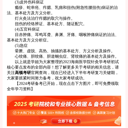
(3)皮外伤科病证
瘾疹、蛇串疮、痄腮、乳痈和扭伤(附急性腰扭伤)病证的治
法、基本处方及方义分析。
灯火灸法治疗痄腮的取穴与操作。
扭伤的经络辨证、基本处方、随证配穴。
(4)五官科病证
目赤肿痛、耳鸣耳聋、鼻渊、牙痛、咽喉肿痛病证的治法、
基本处方及方义分析症。
(5)急症
晕厥、虚脱、高热、抽搐的基本处方、方义分析及操作。
心绞痛、胆绞痛、胆道蛔虫症、肾绞痛的基本处方及操作。
以上就是学姐为大家整理的2023海南医学院针灸学考研初试
核心要点发布的全部内容！想了解更多关于考研的相关信息，请
关注
高顿考研
官网查询，现在已经进入下半年考研复习关键期，
大家要抓紧时间努力备考，祝大家考研成功。
【2024考研备考已开始，现在点击下方图片，即可免费领取
全年学习资料】