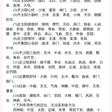
(4)足太阴脾经：隐白、太白、公孙、三阴交、地机、阴陵
泉、血海、大包。
(5)手少阴心经：少海、通里、神门、少府、少冲。
(6)手太阳小肠经：少泽、后溪、养老、小海、天宗、颧髎、
听宫。
(7)足太阳膀胱经：睛明、攒竹、天柱、风门、肺俞、心俞、
膈俞、肝俞、胆俞、脾俞、胃俞、肾俞、大肠俞、膀胱俞、次
髎、委中、志室、秩边、承山、飞扬、昆仑、申脉、至阴。
(8)足少阴肾经：涌泉、太溪、照海、复溜、肓俞。
(9)手厥阴心包经：曲泽、郄门、间使、内关、大陵、劳宫、
中冲。
(10)手少阳三焦经：关冲、中渚、外关、支沟、肩髎、翳
风、角孙、丝竹空。
(11)足少阳胆经：瞳子髎、率谷、头临泣、风池、肩井、日
月、环跳、风市、阳陵泉、光明、悬钟、丘墟、足临泣、侠溪、
足窍阴。
(12)足厥阴肝经：大敦、行间、太冲、蠡沟、曲泉、章门、
期门。
(13)任脉：中极、关元、气海、神阙、中脘、膻中、天突、
廉泉。
(14)督脉：腰阳关、命门、至阳、大椎、哑门、风府、百
会、神庭、水沟。
3.下列常用奇穴的定位、主治及刺灸方法
四神聪、印堂、太阳、定喘、夹脊、胃脘下前、腰眼、十