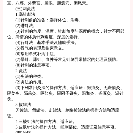
宣、八邪、外劳宫、膝眼、胆囊穴、阑尾穴。
(三)刺灸法
1.毫针刺法
(1)针刺前的准备：选择体位、消毒。
(2)进针法。
(3)针刺的角度、深度，针刺角度与深度的概念，针对不同部
位、病情的体质针刺角度、深度的选择。
(4)行针法：基本手法及辅助手法。
(5)得气的表现及临床意义。
(6)常用单式补泻手法。
(7)晕针、滞针、血肿等常见针刺异常情况的处理及预防。
(8)针刺的注意事项。
2.灸法
(1)灸法的种类。
(2)灸法的作用。
(3)下列常用灸法的操作方法、适应证：瘢痕灸、无瘢痕灸、
隔姜灸、隔蒜灸、隔盐灸、隔附子饼灸、温和灸、雀啄灸、温针
灸。
3.拔罐法
闪罐法、留罐法、走罐法、刺络拔罐法的操作方法和适应
证。
4.三棱针法的操作方法、适应证。
5.皮肤针法的操作方法、叩刺部位、适应证及注意事项。
(四)治疗