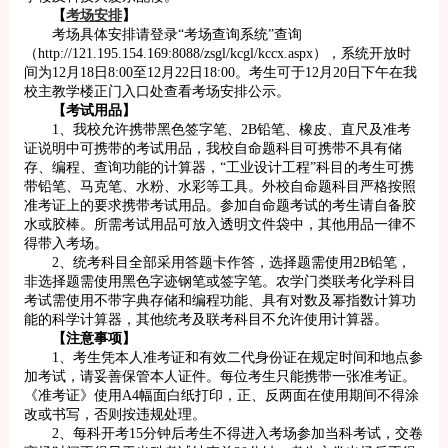
【
考场安排
】
考场具体安排请登录“考场查询系统”查询
（
http://121.195.154.169:8088/zsgl/kcgl/kccx.aspx
），系统开放时
间为12月18日8:00至12月22日18:00。考生可于12月20日下午在我
校主教学楼正门入口处查看考场安排公示。
【考试用品】
1、我校允许携带黑色签字笔、2B铅笔、橡皮、直尺及准考
证说明中可携带的考试用品，我校自命题科目可携带不具有储
存、编程、查询功能的计算器，“工业设计工程”科目的考生可携
带铅笔、马克笔、水粉、水彩等工具。外校自命题科目严格按照
准考证上的要求携带考试用品。参加自命题考试的考生请自备胶
水或胶棒。所需考试用品可放入透明文件袋中，其他用品一律不
得带入考场。
2、统考科目全部采用答题卡作答，选择题需使用2B铅笔，
非选择题需使用黑色字迹钢笔或签字笔。农学门类联考化学科目
考试需使用不带字典存储和编程功能、具有对数及幂指数计算功
能的科学计算器，其他统考及联考科目不允许使用计算器。
【注意事项】
1、考生凭本人准考证和有效二代身份证在规定时间和地点参
加考试，请妥善保管本人证件。每位考生只能携带一张准考证。
《准考证》使用A4幅面白纸打印，正、反两面在使用期间不得涂
改或书写，否则按违规处理。
2、每科开考15分钟后考生不得进入考场参加当科考试，交卷