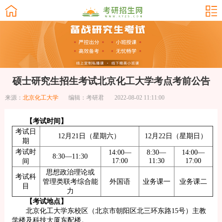
硕士研究生招生考试北京化工大学考点考前公告
来源：
北京化工大学
编辑：考研君
2022-08-02 11:11:00
【考试时间】
考试日
12月21日（星期六）
12月22日（星期日）
期
考试时
14:00—
8:30—
14:00—
8:30—11:30
17:00
11:30
17:00
间
思想政治理论或
考试科
管理类联考综合能
外国语
业务课一
业务课二
目
力
【考试地点】
北京化工大学东校区（北京市朝阳区北三环东路15号）主教
学楼及科技大厦东配楼。