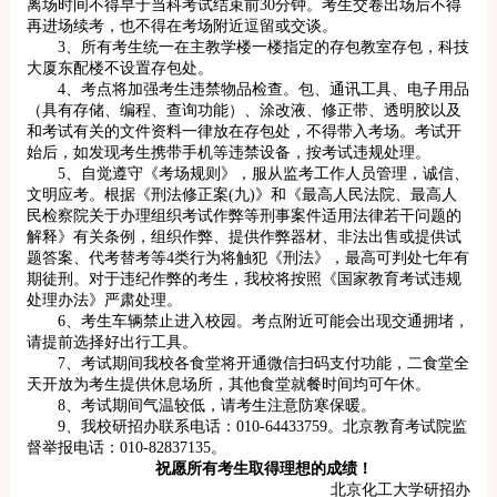
离场时间不得早于当科考试结束前30分钟。考生交卷出场后不得
再进场续考，也不得在考场附近逗留或交谈。
3、所有考生统一在主教学楼一楼指定的存包教室存包，科技
大厦东配楼不设置存包处。
4、考点将加强考生违禁物品检查。包、通讯工具、电子用品
（具有存储、编程、查询功能）、涂改液、修正带、透明胶以及
和考试有关的文件资料一律放在存包处，不得带入考场。考试开
始后，如发现考生携带手机等违禁设备，按考试违规处理。
5、自觉遵守《考场规则》，服从监考工作人员管理，诚信、
文明应考。根据《刑法修正案(九)》和《最高人民法院、最高人
民检察院关于办理组织考试作弊等刑事案件适用法律若干问题的
解释》有关条例，组织作弊、提供作弊器材、非法出售或提供试
题答案、代考替考等4类行为将触犯《刑法》，最高可判处七年有
期徒刑。对于违纪作弊的考生，我校将按照《国家教育考试违规
处理办法》严肃处理。
6、考生车辆禁止进入校园。考点附近可能会出现交通拥堵，
请提前选择好出行工具。
7、考试期间我校各食堂将开通微信扫码支付功能，二食堂全
天开放为考生提供休息场所，其他食堂就餐时间均可午休。
8、考试期间气温较低，请考生注意防寒保暖。
9、我校研招办联系电话：010-64433759。北京教育考试院监
督举报电话：010-82837135。
祝愿所有考生取得理想的成绩！
北京化工大学研招办