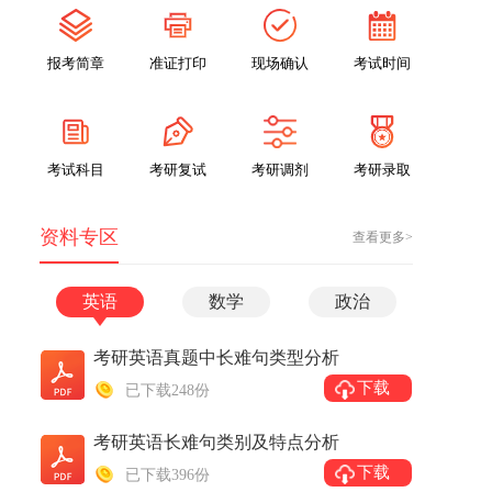
报考简章
准证打印
现场确认
考试时间
考试科目
考研复试
考研调剂
考研录取
资料专区
查看更多>
英语
数学
政治
考研英语真题中长难句类型分析
下载
已下载248份
考研英语长难句类别及特点分析
下载
已下载396份