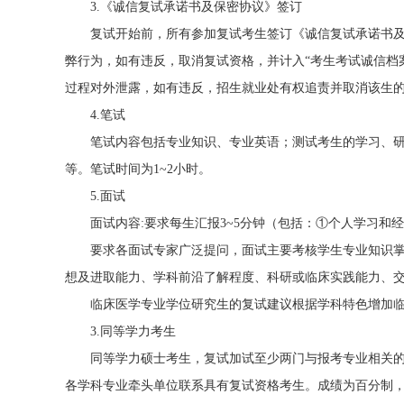
3.《诚信复试承诺书及保密协议》签订
复试开始前，所有参加复试考生签订《诚信复试承诺书及保
弊行为，如有违反，取消复试资格，并计入“考生考试诚信档
过程对外泄露，如有违反，招生就业处有权追责并取消该生
4.笔试
笔试内容包括专业知识、专业英语；测试考生的学习、研
等。笔试时间为1~2小时。
5.面试
面试内容:要求每生汇报3~5分钟（包括：①个人学习和
要求各面试专家广泛提问，面试主要考核学生专业知识掌
想及进取能力、学科前沿了解程度、科研或临床实践能力、
临床医学专业学位研究生的复试建议根据学科特色增加临
3.同等学力考生
同等学力硕士考生，复试加试至少两门与报考专业相关的
各学科专业牵头单位联系具有复试资格考生。成绩为百分制，