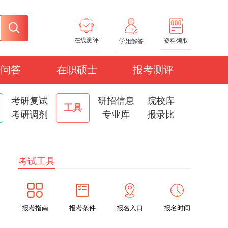
在线测评
资料领取
学姐解答
研问答
在职硕士
报考测评
考研复试
研招信息
院校库
工具
考研调剂
专业库
报录比
考试工具
报考指南
报考条件
报名入口
报名时间