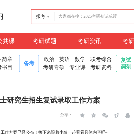
习
报考
公共课
考研试题
考研资讯
考
生简章
政治
英语
数学
联考综合
复试
备考
调剂
考书目
考研专硕
专业课
考研资料
硕士研究生招生复试录取工作方案
分享：
工作方案已经公布！接下来跟着小编一起看看具体内容吧~