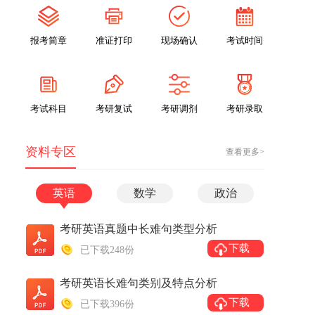
报考简章
准证打印
现场确认
考试时间
考试科目
考研复试
考研调剂
考研录取
资料专区
查看更多>
英语
数学
政治
考研英语真题中长难句类型分析
下载
已下载248份
考研英语长难句类别及特点分析
下载
已下载396份