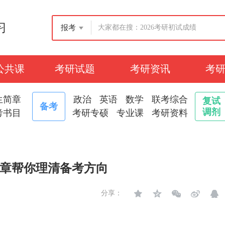
习
报考
公共课
考研试题
考研资讯
考
生简章
政治
英语
数学
联考综合
复试
备考
调剂
考书目
考研专硕
专业课
考研资料
章帮你理清备考方向
分享：