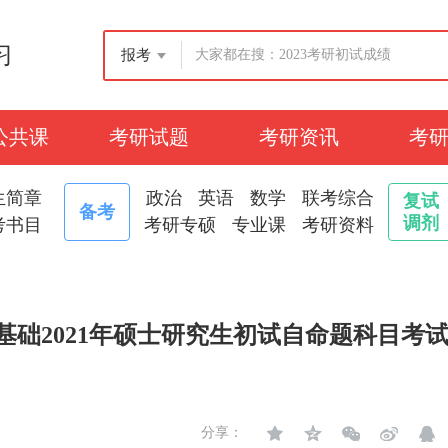
习
报考
公共课
考研试题
考研资讯
考
生简章
政治
英语
数学
联考综合
复试
备考
调剂
考书目
考研专硕
专业课
考研资料
业基础2021年硕士研究生初试自命题科目考
分享：