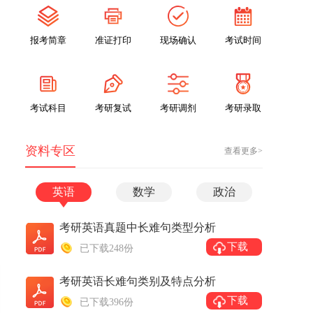
报考简章
准证打印
现场确认
考试时间
考试科目
考研复试
考研调剂
考研录取
资料专区
查看更多>
英语
数学
政治
考研英语真题中长难句类型分析
下载
已下载248份
考研英语长难句类别及特点分析
下载
已下载396份