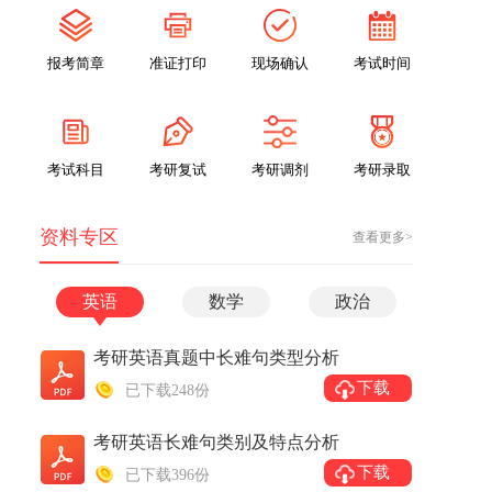
报考简章
准证打印
现场确认
考试时间
考试科目
考研复试
考研调剂
考研录取
资料专区
查看更多>
英语
数学
政治
考研英语真题中长难句类型分析
下载
已下载248份
考研英语长难句类别及特点分析
下载
已下载396份