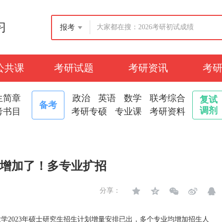
习
报考
公共课
考研试题
考研资讯
考
生简章
政治
英语
数学
联考综合
复试
备考
调剂
考书目
考研专硕
专业课
考研资料
数增加了！多专业扩招
分享：
学2023年硕士研究生招生计划增量安排已出，多个专业均增加招生人