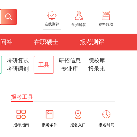
在线测评
资料领取
学姐解答
研问答
在职硕士
报考测评
考研复试
研招信息
院校库
工具
考研调剂
专业库
报录比
报考工具
报考指南
报考条件
报名入口
报名时间