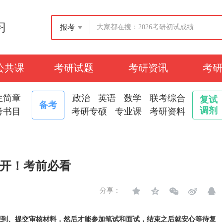
习
报考
公共课
考研试题
考研资讯
考
生简章
政治
英语
数学
联考综合
复试
备考
调剂
考书目
考研专硕
专业课
考研资料
公开！考前必看
分享：
报到、提交审核材料，然后才能参加笔试和面试，结束之后就安心等待复