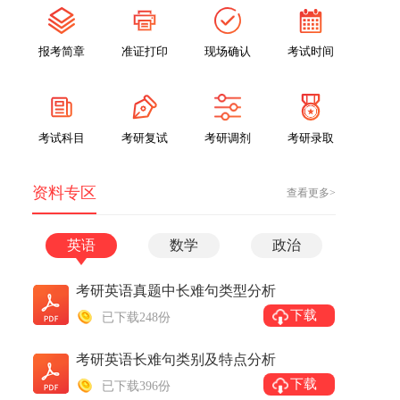
报考简章
准证打印
现场确认
考试时间
考试科目
考研复试
考研调剂
考研录取
资料专区
查看更多>
英语
数学
政治
考研英语真题中长难句类型分析
下载
已下载248份
考研英语长难句类别及特点分析
下载
已下载396份