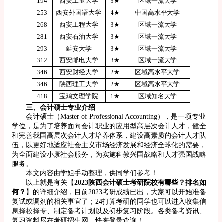
194
西安工业大学
3★
区域一流大学
253
西安外国语大学
4★
中国高水平大学
268
西安工程大学
3★
区域一流大学
281
西安石油大学
3★
区域一流大学
293
延安大学
3★
区域一流大学
312
西安邮电大学
3★
区域一流大学
346
西安财经大学
2★
区域高水平大学
346
陕西理工大学
2★
区域高水平大学
418
宝鸡文理学院
1★
区域知名大学
三、会计硕士专业介绍
会计硕士（Master of Professional Accounting），是一项专业
学位，是为了培养面向会计职业的应用型高层次会计人才，健全
和完善我国高层次会计人才培养体系，建设高素质的会计人才队
伍，以更好地适应社会主义市场经济发展和经济全球化的需要，
为全面建设小康社会服务，为实施科教兴国战略和人才强国战略
服务。
本文内容由学姐手动整理，供同学们参考！
以上就是有关【
2023陕西会计硕士考研院校有哪些？排名如
何？
】的详细介绍，目前2023考研成绩已出，大家可以开始准备
复试或调剂的相关事宜了；24打算考研的同学也可以进入收集信
息
择校择专
、制定备考计划以及初步复习阶段。各类备考资讯、
复习资料尽在考研招生网，快来登录查询！