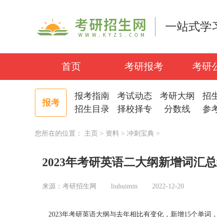
一站式学
首页
考研报考
考研
报考指南
考试动态
考研大纲
招
报考
招生目录
择校择专
分数线
参
您所在的位置：
主页
>
资料
>
冲刺宝典
>
2023年考研英语二大纲新增词汇
来源：考研招生网
liuhuimin
2022-12-20
2023年考研英语大纲与去年相比有变化，新增15个单词，趁着冲刺阶