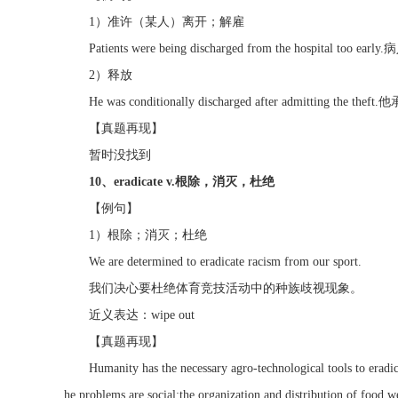
1）准许（某人）离开；解雇
Patients were being discharged from the hospital to
2）释放
He was conditionally discharged after admitting
【真题再现】
暂时没找到
10、eradicate v.根除，消灭，杜绝
【例句】
1）根除；消灭；杜绝
We are determined to eradicate racism from our sport.
我们决心要杜绝体育竞技活动中的种族歧视现象。
近义表达：wipe out
【真题再现】
Humanity has the necessary agro-technological tools to eradicate 
he problems are social:the organization and distribution of food,w