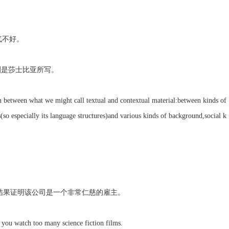
是运气不好。
常认为这部剧是莎士比亚所写。
 between what we might call textual and contextual material:between kinds of
s(so especially its language structures)and various kinds of background,social k
nt employer.结果证明该公司是一个非常仁慈的雇主。
you watch too many science fiction films.