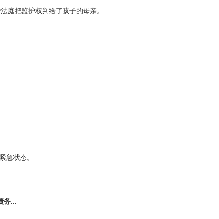
's mother.离婚法庭把监护权判给了孩子的母亲。
下令进入紧急状态。
务...