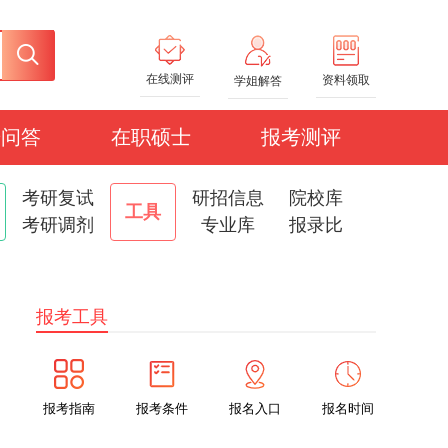
在线测评
资料领取
学姐解答
研问答
在职硕士
报考测评
考研复试
研招信息
院校库
工具
考研调剂
专业库
报录比
报考工具
报考指南
报考条件
报名入口
报名时间