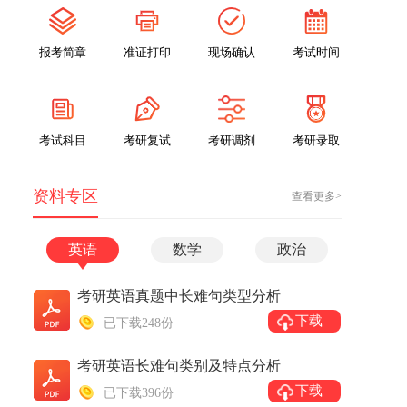
报考简章
准证打印
现场确认
考试时间
考试科目
考研复试
考研调剂
考研录取
资料专区
查看更多>
英语
数学
政治
考研英语真题中长难句类型分析
下载
已下载248份
考研英语长难句类别及特点分析
下载
已下载396份