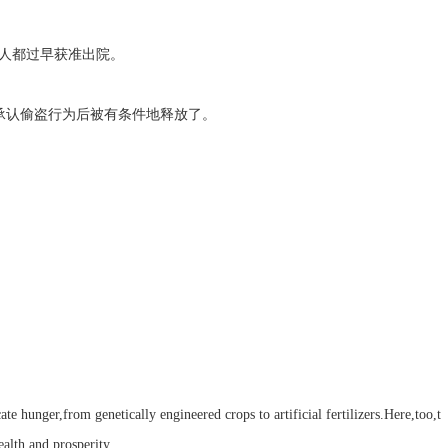
o early.病人都过早获准出院。
 the theft.他承认偷盗行为后被有条件地释放了。
hunger,from genetically engineered crops to artificial fertilizers.Here,too,t
ealth and prosperity.