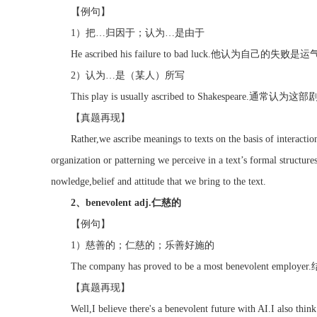
【例句】
1）把…归因于；认为…是由于
He ascribed his failure to bad luck.他认为自己的失败
2）认为…是（某人）所写
This play is usually ascribed to Shakespeare.通
【真题再现】
Rather,we ascribe meanings to texts on the basis of interaction
organization or patterning we perceive in a text’s formal structure
nowledge,belief and attitude that we bring to the text.
2、benevolent adj.仁慈的
【例句】
1）慈善的；仁慈的；乐善好施的
The company has proved to be a most benevole
【真题再现】
Well,I believe there's a benevolent future with AI.I also think 