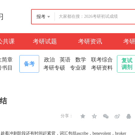
习
报考
公共课
考研试题
考研资讯
考
生简章
政治
英语
数学
联考综合
复试
备考
调剂
考书目
考研专硕
专业课
考研资料
总结
分享：
段还有时间赶紧背，词汇包括ascribe，benevolent，broker