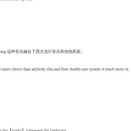
itional folk song.这种音乐融合了西方流行音乐和传统民歌。
more choice than anybody else,and their health-care system is much more in
or the【marks】weleaveon the landscape.