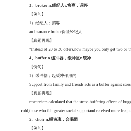
3、broker n.经纪人v.协商，调停
【例句】
1）经纪人；掮客
an insurance broker保险经纪人
【真题再现】
“Instead of 20 to 30 offers,now maybe you only get two or three
4、buffer n.缓冲器，缓冲区v.缓冲
【例句】
1）缓冲物；起缓冲作用的
Support from family and friends acts as a buffer 
【真题再现】
researchers calculated that the stress-buffering effects of hugg
cold,those who felt greater social supportand received more frequ
5、choir n.唱诗班，合唱团
【例句】