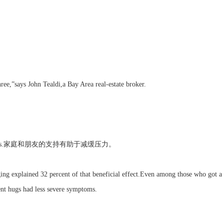
,”says John Tealdi,a Bay Area real-estate broker.
against stress.家庭和朋友的支持有助于减缓压力。
ing explained 32 percent of that beneficial effect.Even among those who got a
ent hugs had less severe symptoms.