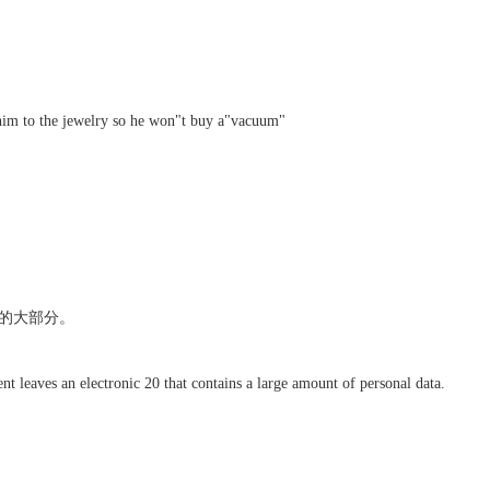
him to the jewelry so he won"t buy a"vacuum"
已写出文章的大部分。
 leaves an electronic 20 that contains a large amount of personal data.