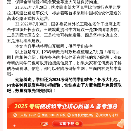
定、保障全球能源和粮食安全等重大问题保持沟通。
21.2022年7月29日，喀麦隆南部大区克里比市举行克里比罗
拉贝高速公路通车仪式，标志着喀首条采用中国标准设计建造的
高速公路正式投入运营。
22.2022年7月30日，国务委员兼外长王毅在塔什干出席上海
合作组织外长会议。王毅就此提出中方建议一是加强团结协作。
二是巩固地区安全。三是推动可持续发展。四是坚持多边主义。
五是推动组织建设。
本文内容手动整理自互联网，供同学们参考！
以上就是有关【23考研政治时政热点梳理之7月篇！考前回
顾】的相关介绍，现在备考的小伙伴正在紧张的复习阶段，准备
考研的同学们也可以开始搜集信息了，如果大家有任何想要了解
的考研资讯、信息，都可以登陆考研招生网，里面内容更加丰富
哦~
别急着走，学姐还为2024考研的同学们准备了备考大礼包，
内含各种真题资料和心得经验，快快点击下方蓝色图片免费领取
吧，数量有限先到先得哦！