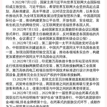
9.2022年7月12日，国家主席习近平向世界互联网大会国际组
织成立致贺信。习近平指出，希望世界互联网大会坚持高起点谋
划、高标准建设、高水平推进，以对话交流促进共商，以务实合
作推动共享,为全球互联网发展治理贡献智慧和力量。中国愿同国
际社会一道，推动构建更加公平合理、开放包容、安全稳定、富
有生机活力的网络空间，让互联网更好造福世界各国人民。
10.2022年7月13日，金砖国家首次反腐败部长级会议以视频
形式举行。国家监委主任杨晓渡表示，反对腐败是各国面临的共
同任务。会议通过了《金砖国家反腐败部长级会议公报》。
11.2022年7月14日，第二届中国一太平洋岛国政党对话会举
办。中联部部长刘建超表示，中国共产党愿同太平洋岛国各政党
一道，加强治国理政经验交流互鉴，推动各领域务实合作，构建
更加紧密的中国同太平洋岛国命运共同体。
12.2022年7月15日，印尼雅万高铁德卡鲁尔车站至动车所间
走行线首组接触网腕臂成功安装，雅万高铁接触网施工全面展
开。雅万高铁四电工程项目按照中国技术标准进行设计并使用中
国设备,是拥有完全自主知识产权的中国标准接触网。
13.2022年7月17日，首班北京至贝尔格莱德直航航班抵塞尔
维亚。武契奇在致辞中说，两国首都之间的直航将吸引更多中国
游客和商务人士，使塞尔维亚与中国之间的距离变得更近。
14.2022年7月18日，2022年第十一届世界运动会闭幕式在美
国亚拉巴马州伯明翰市“保护生命”体育场举行。中国代表团获得9
金4银1铜,排名金牌榜第十位。在闭幕式的接旗仪式环节，成都作
为下一届世界运动会举办城市。