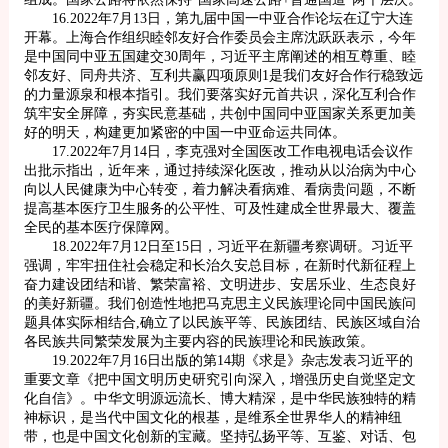
16.2022年7月13日，第九届中国一中亚合作论坛在辽宁大连
开幕。上海合作组织睦邻友好合作委员会主席沈跃跃表示，今年
是中国同中亚五国建交30周年，习近平主席阐述的相互尊重、睦
邻友好、同舟共济、互利共赢四项原则1是我们友好合作行稳致远
的力量源泉和根本指引。我们要落实好元首共识，深化互利合作
筑牢安全屏障，夯实民意基础，共创中国同中亚国家关系更加美
好的明天，构建更加紧密的中国一中亚命运共同体。
17.2022年7月14日，李克强对全国医改工作电视电话会议作
出批示指出，近年来，通过持续深化医改，推动从以治病为中心
向以人民健康为中心转变，着力解决看病难、看病贵问题，不断
提高基本医疗卫生服务的公平性、可及性建成全世界最大、覆盖
全民的基本医疗保障网。
18.2022年7月12日至15日，习近平在新疆考察调研。习近平
强调，牢牢扭住社会稳定和长治久安总目标，在新时代新征程上
奋力建设团结和谐、繁荣富裕、文明进步、安居乐业、生态良好
的美好新疆。我们创造性地把马克思主义民族理论同中国民族问
题具体实际相结合,确立了以民族平等、民族团结、民族区域自治
各民族共同繁荣发展为主要内容的民族理论和民族政策。
19.2022年7月16日出版的第14期《求是》杂志发表习近平的
重要文章《把中国文明历史研究引向深入，增强历史自觉坚定文
化自信》。中华文明源远流长、博大精深，是中华民族独特的精
神标识，是当代中国文化的根基，是维系全世界华人的精神纽
带，也是中国文化创新的宝藏。坚持弘扬平等、互鉴、对话、包