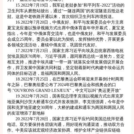
15.2022年7月19日，我军赴老挝参加“和平列车-2022”活动的
卫生列车从磨憨站驶出，通过“一隧连两国”的友谊隧道后抵达老
挝。这是中老铁路开通以来，首次组织卫生列车跨境投送。
16.2022年7月20日，中俄友好、和平与发展委员会中方主席
夏宝龙应邀以预录视频方式出席中俄体育嘉年华开幕式，夏宝龙
指出，今年是“中俄体育交流年，也是中俄友好、和平与发展委员
会成立25周年。委员会要以此为契机，发挥独特优势，开展更多
各领域交流活动，赓续中俄友谊，巩固世代友好。
17.2022年7月23日，国家主席习近平向埃及总统塞西致电祝
贺埃及国庆70周年。习近平强调，愿同塞西总统一道努力，坚定
相互支持，推进中埃共建“一带一路”就落实全球发展倡议开展合
作，捍卫发展中国家共同利益，坚定朝着新时代构建中埃命运共
同体的目标迈进，造福两国和两国人民。
18.2022年7月25日，在巴黎奥运会即将迎来开幕倒计时两周
年之际，巴黎奥组委公布了2024年巴黎奥运会和残奥会的口
号:"OUVRONS GRAND LESJEUX"，中文可以叫"奥运更开放"
19.2022年7月26日，国务院总理李克强以视频方式出席克罗
地亚佩列沙茨大桥通车仪式并发表致辞。李克强强调，今年是中
国和克罗地亚建交30周年，大桥的建成和通车为两国和两国人民
的友谊增添了新地标
20.2022年7月28日，国家主席习近平应约同美国总统拜登通
电话。双方要保持各层级沟通，用好现有沟通渠道，推动双方合
作。中美应该就宏观经济政策协调、维护全球产业链供应链稳