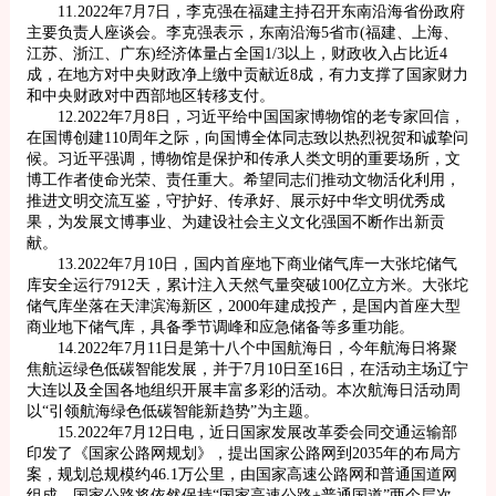
11.2022年7月7日，李克强在福建主持召开东南沿海省份政府
主要负责人座谈会。李克强表示，东南沿海5省市(福建、上海、
江苏、浙江、广东)经济体量占全国1/3以上，财政收入占比近4
成，在地方对中央财政净上缴中贡献近8成，有力支撑了国家财力
和中央财政对中西部地区转移支付。
12.2022年7月8日，习近平给中国国家博物馆的老专家回信，
在国博创建110周年之际，向国博全体同志致以热烈祝贺和诚挚问
候。习近平强调，博物馆是保护和传承人类文明的重要场所，文
博工作者使命光荣、责任重大。希望同志们推动文物活化利用，
推进文明交流互鉴，守护好、传承好、展示好中华文明优秀成
果，为发展文博事业、为建设社会主义文化强国不断作出新贡
献。
13.2022年7月10日，国内首座地下商业储气库一大张坨储气
库安全运行7912天，累计注入天然气量突破100亿立方米。大张坨
储气库坐落在天津滨海新区，2000年建成投产，是国内首座大型
商业地下储气库，具备季节调峰和应急储备等多重功能。
14.2022年7月11日是第十八个中国航海日，今年航海日将聚
焦航运绿色低碳智能发展，并于7月10日至16日，在活动主场辽宁
大连以及全国各地组织开展丰富多彩的活动。本次航海日活动周
以“引领航海绿色低碳智能新趋势”为主题。
15.2022年7月12日电，近日国家发展改革委会同交通运输部
印发了《国家公路网规划》，提出国家公路网到2035年的布局方
案，规划总规模约46.1万公里，由国家高速公路网和普通国道网
组成。国家公路将依然保持“国家高速公路+普通国道”两个层次。