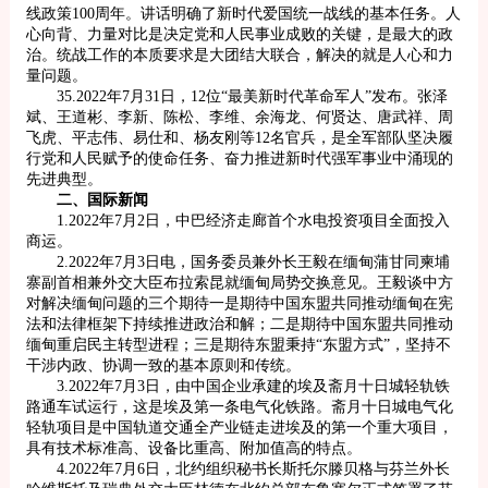
线政策100周年。讲话明确了新时代爱国统一战线的基本任务。人
心向背、力量对比是决定党和人民事业成败的关键，是最大的政
治。统战工作的本质要求是大团结大联合，解决的就是人心和力
量问题。
35.2022年7月31日，12位“最美新时代革命军人”发布。张泽
斌、王道彬、李新、陈松、李维、余海龙、何贤达、唐武祥、周
飞虎、平志伟、易仕和、杨友刚等12名官兵，是全军部队坚决履
行党和人民赋予的使命任务、奋力推进新时代强军事业中涌现的
先进典型。
二、国际新闻
1.2022年7月2日，中巴经济走廊首个水电投资项目全面投入
商运。
2.2022年7月3日电，国务委员兼外长王毅在缅甸蒲甘同柬埔
寨副首相兼外交大臣布拉索昆就缅甸局势交换意见。王毅谈中方
对解决缅甸问题的三个期待一是期待中国东盟共同推动缅甸在宪
法和法律框架下持续推进政治和解；二是期待中国东盟共同推动
缅甸重启民主转型进程；三是期待东盟秉持“东盟方式”，坚持不
干涉内政、协调一致的基本原则和传统。
3.2022年7月3日，由中国企业承建的埃及斋月十日城轻轨铁
路通车试运行，这是埃及第一条电气化铁路。斋月十日城电气化
轻轨项目是中国轨道交通全产业链走进埃及的第一个重大项目，
具有技术标准高、设备比重高、附加值高的特点。
4.2022年7月6日，北约组织秘书长斯托尔滕贝格与芬兰外长