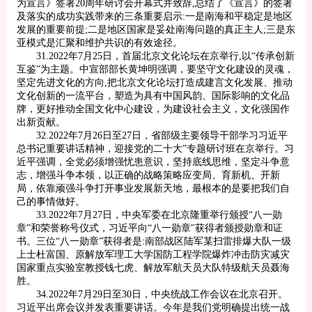
为宣言》签署20周年研讨会开幕式并致辞,总结了《宣言》的签署
及落实的成功实践带来的三条重要启示:一是南海和平稳定是地区
发展的重要前提;二是地区国家是妥处南海问题的真正主人;三是东
亚模式是汇聚和维护共识的有效途径。
31.2022年7月25日，首届北京文化论坛在京举行,以“传承创新
互鉴”为主题。中宣部部长黄坤明强调，要坚守文化建设的灵魂，
坚定先进文化的方向,把北京文化论坛打造成建言文化发展、推动
文化创新的一流平台，塑造为具有中国风韵、国际影响的文化品
牌，更好推动全国文化中心建设，为建设社会主义，文化强国作
出新贡献。
32.2022年7月26日至27日，省部级主要领导干部学习习近平
总书记重要讲话精神，迎接党的二十大”专题研讨班在京举行。习
近平强调，全党必须增强忧患意识，坚持底线思维，坚定斗争意
志，增强斗争本领，以正确的战略策略应变局、育新机、开新
局，依靠顽强斗争打开事业发展新天地，最根本的是要把我们自
己的事情做好。
33.2022年7月27日，中央军委在北京隆重举行颁授“八一勋
章”和荣誉称号仪式，习近平向“八一勋章"获得者颁授勋章和证
书。三位“八一勋章”获得者是:南部战区陆军某扫雷排爆大队一级
上士杜富国、原解放军理工大学国防工程学院爆炸冲击防灾减灾
国家重点实验室教授钱七虎、解放军航天员大队特级航天员聂海
胜。
34.2022年7月29日至30日，中央统战工作会议在北京召开。
习近平出席会议并发表重要讲话。今年是我们党明确提出统一战