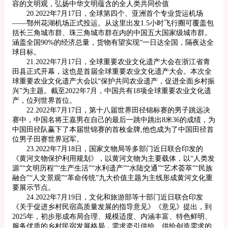
容的文明观，弘扬中华文明蕴含的全人类共同价值
20.2022年7月17日，全球第四个、亚洲首个专业货运机场
——鄂州花湖机场正式投运。从这里出发1.5小时飞行圈可覆盖包
括长三角城市群、珠三角城市群在内的中国五大国家级城市群。
涵盖全国90%的经济总量，货物有望实现“一日达全国，隔夜达全
球目标。
21.2022年7月17日，全球重要农业文化遗产大会在浙江省青
田县正式开幕，这也是首届全球重要农业文化遗产大会。本次全
球重要农业文化遗产大会以“保护共同农业遗产，促进全面乡村振
兴”为主题。截至2022年7月，中国共有18项全球重要农业文化遗
产，位列世界首位。
22.2022年7月17日，第十八届世界田径锦标赛的男子跳远决
赛中，中国名将王嘉男在自己的最后一跳中跳出8米36的成绩，为
中国田径队赢下了本届世锦赛的首枚金牌,他也成为了中国田径首
位男子田赛世界冠军。
23.2022年7月18日，国家文物局等多部门近日联合印发的
《黄河文物保护利用规划》，以黄河文物为主要载体，以“人类发
源”“文明历程”“生产生活”“水利遗产”“水陆交通”“艺术荟萃”“民族
融合”“人文景观”“革命传统”九大价值主题为主线形成黄河文化重
要展示节点。
24.2022年7月19日，文化和旅游部等十部门近日联合印发
《关于促进乡村民宿高质量发展的指导意见》《意见》提出，到
2025年，初步形成布局合理、规模适度、内涵丰富、特色鲜明、
服务优质的乡村民宿发展格局，需求牵引供给、供给创造需求的