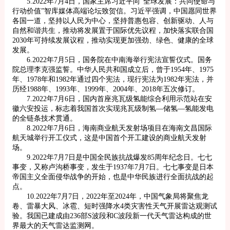
5.2022年7月4日，国家主席习近平向“全球发展：共同使命与
行动价值”智库媒体高端论坛致贺信。习近平强调，中国愿同世界
各国一道，坚持以人民为中心，坚持普惠包容、创新驱动、人与
自然和谐共生，推动将发展置于国际优先议程，加快落实联合国
2030年可持续发展议程，推动实现更加强劲、绿色、健康的全球
发展。
6.2022年7月5日，国务院在中南海举行宪法宣誓仪式。国务
院总理李克强监誓。中华人民共和国成立后，曾于1954年、1975
年、1978年和1982年通过四个宪法，现行宪法为1982年宪法，并
历经1988年、1993年、1999年、2004年、2018年五次修订。
7.2022年7月6日，国内首座兆瓦级氢能综合利用示范站在安
徽六安投运，标志着我国首次实现兆瓦级制氢—储氢—氢能发电
的全链条技术贯通。
8.2022年7月6日，海南商业航天发射场项目在海南文昌国际
航天城举行开工仪式，这是中国首个开工建设的商业航天发射
场。
9.2022年7月7日是中国全民族抗战爆发85周年纪念日。七七
事变，又称卢沟桥事变，发生于1937年7月7日。七七事变是日本
帝国主义全面侵华战争的开始，也是中华民族进行全面抗战的起
点。
10.2022年7月7日，2022年至2024年，中国气象局将聚焦龙
卷、雷暴大风、冰雹、短时强降水4类灾害性天气开展雷达观测试
验。我国已建成由236部S波段和C波段新一代天气雷达构成的世
界最大的天气雷达监测网。