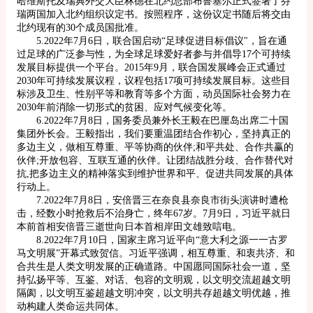
哈维斯托及瑞典外交大臣林德在北约总部布鲁塞尔正式签署了芬
瑞两国加入北约组织议定书。按照程序，这份议定书随后将交由
北约现有的30个成员国批准。
5.2022年7月6日，联合国启动“足球促进目标倡议"，旨在通
过足球的广泛参与性，为全球足球爱好者参与并倡导17个可持续
发展目标提供一个平台。2015年9月，联合国发展峰会正式通过
2030年可持续发展议程，议程包括17项可持续发展目标。这些目
标涉及卫生、性别平等和教育等多个方面，动员国际社会努力在
2030年前消除一切形式的贫困、应对气候变化等。
6.2022年7月8日，国务委员兼外长王毅在巴厘岛出席二十国
集团外长会。王毅指出，我们要重温团结合作初心，坚持真正的
多边主义，做相互尊重、平等协商的伙伴;和平共处、合作共赢的
伙伴;开放包容、互联互通的伙伴。让团结战胜分歧、合作替代对
抗,把多边主义的精神落实到维护世界和平、促进共同发展的具体
行动上。
7.2022年7月8日，安倍晋三在奈良县奈良市街头演讲时遭枪
击，经数小时抢救后不治身亡，终年67岁。7月9日，习近平就日
本前首相安倍晋三逝世向日本首相岸田文雄致唁电。
8.2022年7月10日，国家主席习近平向“意大利之源一一古罗
马文明展”开幕式致贺信。习近平强调，相互尊重、和衷共济、和
合共生是人类文明发展的正确道路。中国愿同国际社会一道，坚
持弘扬平等、互鉴、对话、包容的文明观，以文明交流超越文明
隔阂，以文明互鉴超越文明冲突，以文明共存超越文明优越，推
动构建人类命运共同体。