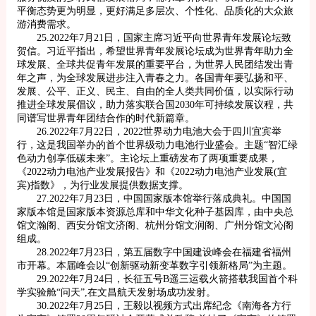
平衡态势更为明显，更好满足多层次、个性化、品质化的大众旅
游消费需求。
25.2022年7月21日，国家主席习近平向世界青年发展论坛致
贺信。习近平指出，希望世界青年发展论坛成为世界青年助力全
球发展、全球共促青年发展的重要平台，为世界人民团结发出青
年之声，为全球发展进步注入青春之力。各国青年要弘扬和平、
发展、公平、正义、民主、自由的全人类共同价值，以实际行动
推进全球发展倡议，助力落实联合国2030年可持续发展议程，共
同谱写世界青年团结合作的时代新篇章。
26.2022年7月22日，2022世界动力电池大会于四川宜宾举
行，这是我国举办的首个世界级动力电池行业盛会。主题“智汇绿
色动力创享低碳未来”。主论坛上重磅发布了两项重要成果，
《2022动力电池产业发展报告》和《2022动力电池产业发展(宜
宾)指数》，为行业发展提供数据支撑。
27.2022年7月23日，中国国家版本馆举行落成典礼。中国国
家版本馆是国家版本资源总库和中华文化种子基因库，由中央总
馆文瀚阁、西安分馆文济阁、杭州分馆文润阁、广州分馆文沁阁
组成。
28.2022年7月23日，第五届数字中国建设峰会在福建省福州
市开幕。本届峰会以“创新驱动新变革数字引领新格局”为主题。
29.2022年7月24日，长征五号B遥三运载火箭搭载我国首个科
学实验舱“问天”,在文昌航天发射场成功发射。
30.2022年7月25日，王毅以视频方式出席纪念《南海各方行