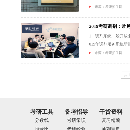
用户直接...
来源：考研招生网
2019考研调剂：
调剂流程
1、调剂系统一般开放
019年调剂服务系统
时，并...
来源：考研招生网
共
1
考研工具
备考指导
干货资料
分数线
考研常识
复习精编
报录比
考研经验
冲刺宝典