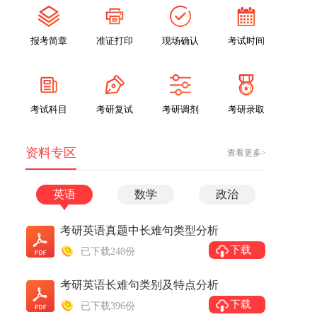
报考简章
准证打印
现场确认
考试时间
考试科目
考研复试
考研调剂
考研录取
资料专区
查看更多>
英语
数学
政治
考研英语真题中长难句类型分析
下载
已下载248份
考研英语长难句类别及特点分析
下载
已下载396份