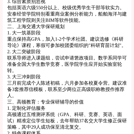
3. 综合素质别忽视
包括英语六级550分以上、校级优秀学生干部等软实力。
安泰经管学院特别看重商业案例分析能力，船舶海洋与建
筑工程学院则关注BIM等软件技能。
二、上海交通大学保研规划
1. 大一筑基阶段
重点保持高GPA，加入1-2个学术社团。建议选修《科研
导论》课程，寒假可参加校团委组织的"科研育苗计划"。
2. 大二突破阶段
联系导师进入课题组，尝试申请䇹政项目。数学系同学可
准备全国大学生数学竞赛，医学院学生应开始实验室轮
转。
3. 大三冲刺阶段
三月前完成个人陈述初稿，六月参加各校夏令营。建议准
备3套推荐信模板，联系至少两位正高级职称教授作推荐
人。
三、高顿教育：专业保研辅导的价值
1. 定制化评估服务
高顿通过五维测评系统（GPA、科研、竞赛、英语、面
试）精准定位学生短板，去年帮助37名交大学生修正保研
策略，其中29人成功保至清北复交。
2. 特色课程体系