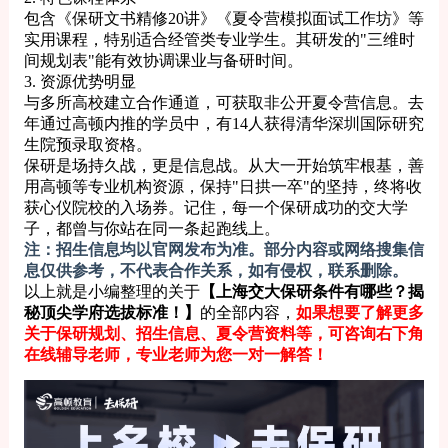
包含《保研文书精修20讲》《夏令营模拟面试工作坊》等
实用课程，特别适合经管类专业学生。其研发的"三维时
间规划表"能有效协调课业与备研时间。
3. 资源优势明显
与多所高校建立合作通道，可获取非公开夏令营信息。去
年通过高顿内推的学员中，有14人获得清华深圳国际研究
生院预录取资格。
保研是场持久战，更是信息战。从大一开始筑牢根基，善
用高顿等专业机构资源，保持"日拱一卒"的坚持，终将收
获心仪院校的入场券。记住，每一个保研成功的交大学
子，都曾与你站在同一条起跑线上。
注：招生信息均以官网发布为准。部分内容或网络搜集信
息仅供参考，不代表合作关系，如有侵权，联系删除。
以上就是小编整理的关于
【上海交大保研条件有哪些？揭
秘顶尖学府选拔标准！】
的全部内容，
如果想要了解更多
关于保研规划、招生信息、夏令营资料等，可咨询右下角
在线辅导老师，专业老师为您一对一解答！