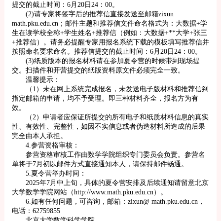
提交的截止时间：6月20日24：00。
(2)请专家将签字后的推荐信直接发送至邮箱zixun
math.pku.edu.cn；邮件主题和推荐信文件命名格式为：大数据+学
生在读学校全称+学生姓名+推荐信（例如：大数据+**大学+张三
+推荐信）。请务必提醒专家用报名系统下载的模板填写推荐信并
按照命名要求命名。推荐信提交的截止时间：6月20日24：00。
(3)纸质版本的报名材料请在参加夏令营的时候带到现场提
交。扫描件和开营提交的纸版资料原文件必须完全一致。
温馨提示：
（1）未在网上系统完成报名，未发送电子版材料和推荐信到
指定邮箱的申请，均不予受理。即三种材料齐全，报名方为有
效。
（2）申请者应保证所提交的所有电子和纸质材料信息的真实
性、有效性、完整性，如因不实信息或者伪造材料所造成的后果
完全由本人承担。
4.参营资格审核：
参营资格审核工作由数学学院组织专门委员会负责。参营名
单将于7月初以邮件方式直接通知本人，请保持邮件畅通。
5.夏令营举办时间：
2025年7月中上旬，具体的夏令营安排及后续通知请留意北京
大学数学学院网站（http://www.math.pku.edu.cn）。
6.如有任何问题，可咨询，邮箱：zixun@ math.pku.edu.cn，
电话：62759855
北京大学数学科学学院