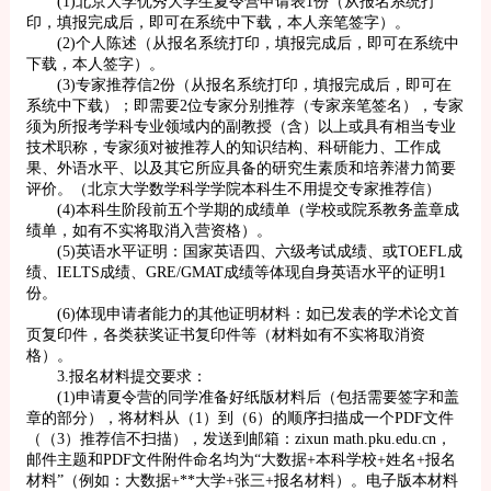
(1)北京大学优秀大学生夏令营申请表1份（从报名系统打
印，填报完成后，即可在系统中下载，本人亲笔签字）。
(2)个人陈述（从报名系统打印，填报完成后，即可在系统中
下载，本人签字）。
(3)专家推荐信2份（从报名系统打印，填报完成后，即可在
系统中下载）；即需要2位专家分别推荐（专家亲笔签名），专家
须为所报考学科专业领域内的副教授（含）以上或具有相当专业
技术职称，专家须对被推荐人的知识结构、科研能力、工作成
果、外语水平、以及其它所应具备的研究生素质和培养潜力简要
评价。（北京大学数学科学学院本科生不用提交专家推荐信）
(4)本科生阶段前五个学期的成绩单（学校或院系教务盖章成
绩单，如有不实将取消入营资格）。
(5)英语水平证明：国家英语四、六级考试成绩、或TOEFL成
绩、IELTS成绩、GRE/GMAT成绩等体现自身英语水平的证明1
份。
(6)体现申请者能力的其他证明材料：如已发表的学术论文首
页复印件，各类获奖证书复印件等（材料如有不实将取消资
格）。
3.报名材料提交要求：
(1)申请夏令营的同学准备好纸版材料后（包括需要签字和盖
章的部分），将材料从（1）到（6）的顺序扫描成一个PDF文件
（（3）推荐信不扫描），发送到邮箱：zixun math.pku.edu.cn，
邮件主题和PDF文件附件命名均为“大数据+本科学校+姓名+报名
材料”（例如：大数据+**大学+张三+报名材料）。电子版本材料