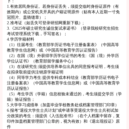
下：
1.有效居民身份证。若身份证丢失，须提交临时身份证原件（有
效期内）或公安机关开具的户籍证明原件（贴有本人近期一寸免
冠照片、盖骑缝章）；
2.准考证（如丢失可登录研招网重新下载）;
3.《2025年硕士研究生诚信复试承诺书》（登录我校研究生招生
考试管理系统下载，手写签名）；
4.学历学籍材料
（1）往届考生:《教育部学历证书电子注册备案表》（中国高等
教育学生信息网）或《中国高等教育学历认证报告》
（2）在国（境）外获得学历学位证书的考生:《国（境）外学历
学位认证书》（教育部留学服务中心）
（3）在读研究生:须提供培养单位出具的同意报考证明，考生须
在拟录取前提供注销原学籍证明
（4）同等学力考生:提供专科或本科结业《教育部学历证书电子
注册备案表》（中国高等教育学生信息网）或《中国高等教育学
历认证报告》
（5）考生学历（学籍）信息校验未通过的，考生须提交学历（学
籍）验证报告；
5.大学学习成绩单（加盖毕业学校教务处或档案管理部门印章）
6.报考“退役大学生士兵计划”或申请享受退役大学生士兵初试加
分政策的考生：须提供《入伍批准书》（在个人档案中留存，复
印件加盖档案管理部门公章的，视为有效）和《退出现役证》原
件