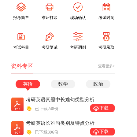
报考简章
准证打印
现场确认
考试时间
考试科目
考研复试
考研调剂
考研录取
资料专区
查看更多>
英语
数学
政治
考研英语真题中长难句类型分析
下载
已下载248份
考研英语长难句类别及特点分析
下载
已下载396份