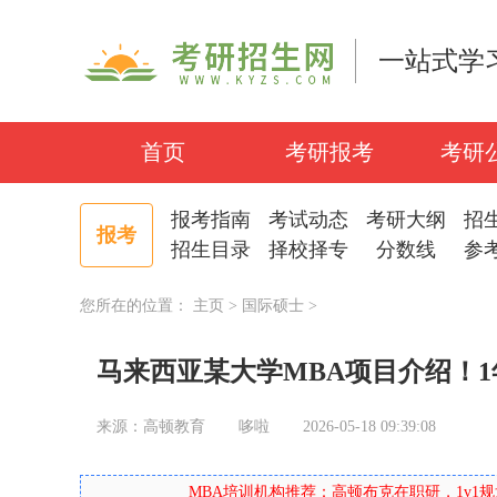
一站式学
首页
考研报考
考研
报考指南
考试动态
考研大纲
招
报考
招生目录
择校择专
分数线
参
您所在的位置：
主页
>
国际硕士
>
马来西亚某大学MBA项目介绍！1年
来源：高顿教育
哆啦
2026-05-18 09:39:08
MBA培训机构推荐：高顿布克在职研，1v1规划测