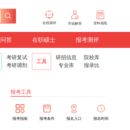
在线测评
资料领取
学姐解答
研问答
在职硕士
报考测评
考研复试
研招信息
院校库
工具
考研调剂
专业库
报录比
报考工具
报考指南
报考条件
报名入口
报名时间