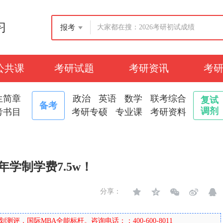
习
报考
公共课
考研试题
考研资讯
考
生简章
政治
英语
数学
联考综合
复试
备考
调剂
考书目
考研专硕
专业课
考研资料
学制学费7.5w！
分享：
评，国际MBA全能标杆。咨询电话：：400-600-8011