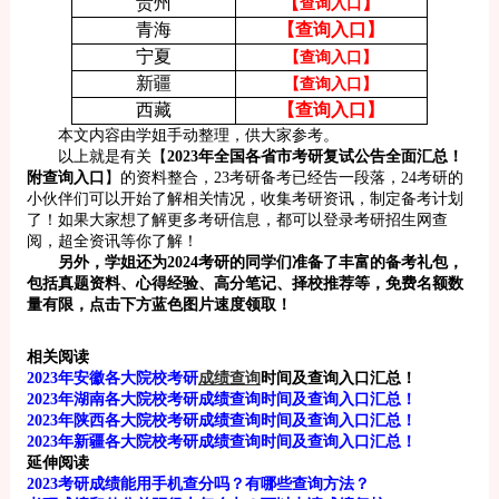
贵州
【
】
查询入口
青海
【查询入口】
宁夏
【查询入口】
新疆
【查询入口】
西藏
【查询入口】
本文内容由学姐手动整理，供大家参考。
以上就是有关【
2023年全国各省市考研复试公告全面汇总！
附查询入口
】的资料整合，23考研备考已经告一段落，24考研的
小伙伴们可以开始了解相关情况，收集考研资讯，制定备考计划
了！如果大家想了解更多考研信息，都可以登录考研招生网查
阅，超全资讯等你了解！
另外，学姐还为2024考研的同学们准备了丰富的备考礼包，
包括真题资料、心得经验、高分笔记、择校推荐等，免费名额数
量有限，点击下方蓝色图片速度领取！
相关阅读
2023年安徽各大院校考研
成绩查询
时间及查询入口汇总！
2023年湖南各大院校考研成绩查询时间及查询入口汇总！
2023年陕西各大院校考研成绩查询时间及查询入口汇总！
2023年新疆各大院校考研成绩查询时间及查询入口汇总！
延伸阅读
2023考研成绩能用手机查分吗？有哪些查询方法？